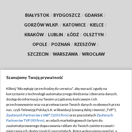
BIAŁYSTOK
/
BYDGOSZCZ
/
GDAŃSK
/
GORZÓW WLKP.
/
KATOWICE
/
KIELCE
/
KRAKÓW
/
LUBLIN
/
ŁÓDŹ
/
OLSZTYN
/
OPOLE
/
POZNAŃ
/
RZESZÓW
/
SZCZECIN
/
WARSZAWA
/
WROCŁAW
Szanujemy Twoją prywatność
Dołącz do nas:
Kliknij "Akceptuję i przechodzę do serwisu", aby wyrazić zgody na
korzystanie z technologii automatycznego śledzenia i zbierania danych,
TVP
dostęp do informacji na Twoim urządzeniu końcowym i ich
Abonament TVP
przechowywanie oraz na przetwarzanie Twoich danych osobowych przez
Regulamin TVP
nas, czyli Telewizję Polską S.A. w likwidacji (zwaną dalej również „TVP”),
Emisja w TVP
Polityka prywatności
Zaufanych Partnerów z IAB* (1201 firm)
oraz pozostałych
Zaufanych
Partnerów TVP (93 firm)
, w celach marketingowych (w tym do
Centrum informacji TVP
Moje zgody
zautomatyzowanego dopasowania reklam do Twoich zainteresowań i
mierzenia ich skuteczności) i pozostałych, które wskazujemy poniżej, a