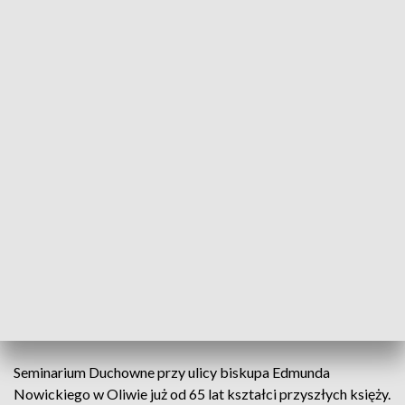
Weekend w Gdańskim Seminarium Duchownym
Czym jest powołanie? Jak wygląda życie w
seminarium? Czy warto zostać księdzem? Na te i
wiele innych pytań do niedzieli odpowiadać będą
księża z Gdańskiego Seminarium Duchownego w
ramach tzw. otwartego weekendu. Chętni przez
dwa dni mogą m.in. brać udział w modlitwach i
nabożeństwach.
Seminarium Duchowne przy ulicy biskupa Edmunda
Nowickiego w Oliwie już od 65 lat kształci przyszłych księży.