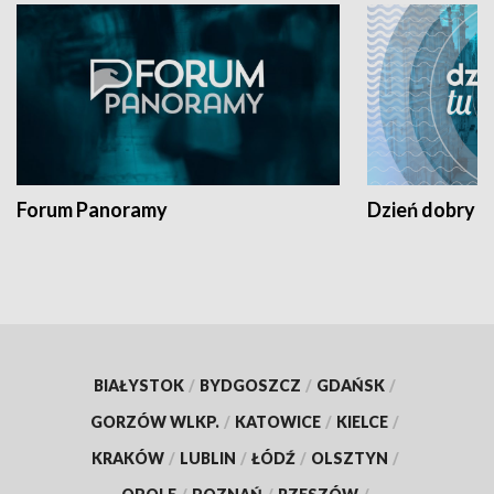
Forum Panoramy
Dzień dobry t
BIAŁYSTOK
/
BYDGOSZCZ
/
GDAŃSK
/
GORZÓW WLKP.
/
KATOWICE
/
KIELCE
/
KRAKÓW
/
LUBLIN
/
ŁÓDŹ
/
OLSZTYN
/