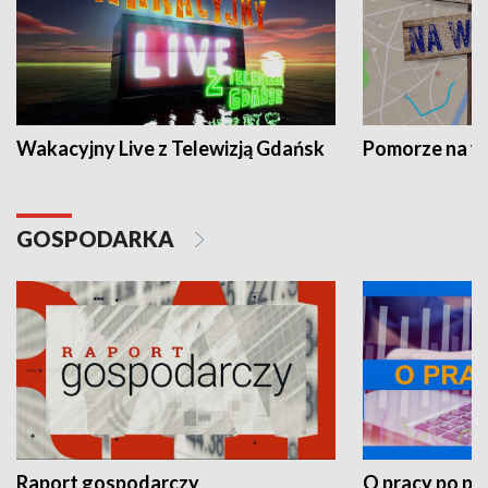
Wakacyjny Live z Telewizją Gdańsk
Pomorze na 
GOSPODARKA
Raport gospodarczy
O pracy po pr