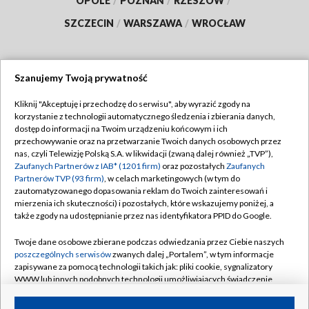
OPOLE
/
POZNAŃ
/
RZESZÓW
/
SZCZECIN
/
WARSZAWA
/
WROCŁAW
Szanujemy Twoją prywatność
Dołącz do nas:
Kliknij "Akceptuję i przechodzę do serwisu", aby wyrazić zgody na
korzystanie z technologii automatycznego śledzenia i zbierania danych,
TVP
dostęp do informacji na Twoim urządzeniu końcowym i ich
Abonament TVP
przechowywanie oraz na przetwarzanie Twoich danych osobowych przez
Regulamin TVP
nas, czyli Telewizję Polską S.A. w likwidacji (zwaną dalej również „TVP”),
Emisja w TVP
Zaufanych Partnerów z IAB* (1201 firm)
oraz pozostałych
Zaufanych
Polityka prywatności
Partnerów TVP (93 firm)
, w celach marketingowych (w tym do
Centrum informacji TVP
Moje zgody
zautomatyzowanego dopasowania reklam do Twoich zainteresowań i
mierzenia ich skuteczności) i pozostałych, które wskazujemy poniżej, a
Naziemna Telewizja Cyfrowa
Pomoc
także zgody na udostępnianie przez nas identyfikatora PPID do Google.
Sklep TVP
Biuro reklamy
Twoje dane osobowe zbierane podczas odwiedzania przez Ciebie naszych
Rada Programowa
poszczególnych serwisów
zwanych dalej „Portalem”, w tym informacje
Kontakt
zapisywane za pomocą technologii takich jak: pliki cookie, sygnalizatory
System NOS
WWW lub innych podobnych technologii umożliwiających świadczenie
dopasowanych i bezpiecznych usług, personalizację treści oraz reklam,
Informacje o nadawcy
Kanały
udostępnianie funkcji mediów społecznościowych oraz analizowanie