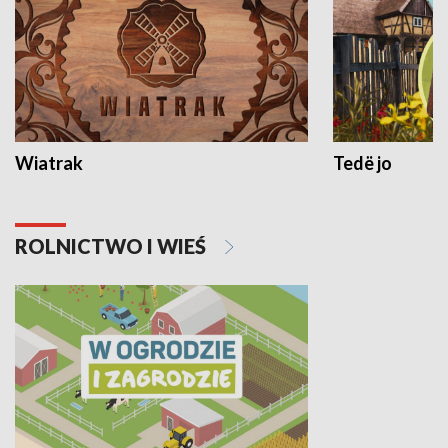
Wiatrak
Tedë jo
ROLNICTWO I WIEŚ