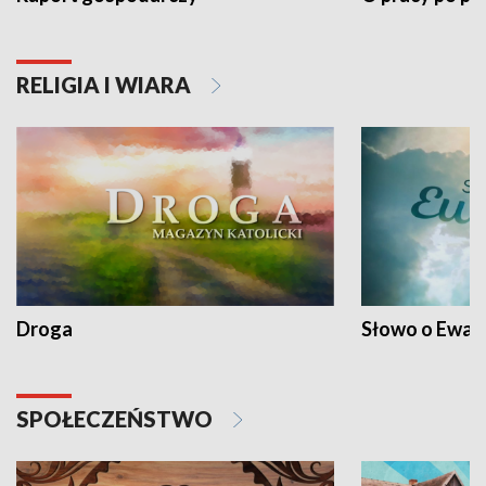
RELIGIA I WIARA
Droga
Słowo o Ewang
SPOŁECZEŃSTWO