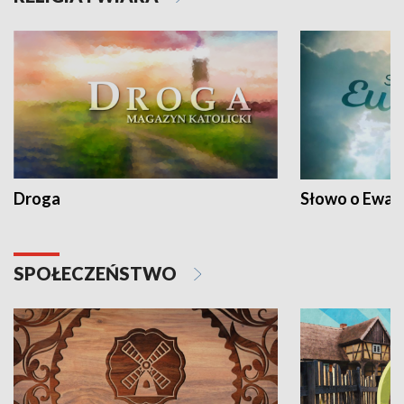
Droga
Słowo o Ewang
SPOŁECZEŃSTWO