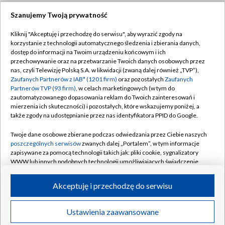
Szanujemy Twoją prywatność
Dołącz do nas:
Kliknij "Akceptuję i przechodzę do serwisu", aby wyrazić zgody na
korzystanie z technologii automatycznego śledzenia i zbierania danych,
TVP
dostęp do informacji na Twoim urządzeniu końcowym i ich
Abonament TVP
przechowywanie oraz na przetwarzanie Twoich danych osobowych przez
Regulamin TVP
nas, czyli Telewizję Polską S.A. w likwidacji (zwaną dalej również „TVP”),
Emisja w TVP
Zaufanych Partnerów z IAB* (1201 firm)
oraz pozostałych
Zaufanych
Polityka prywatności
Partnerów TVP (93 firm)
, w celach marketingowych (w tym do
Centrum informacji TVP
Moje zgody
zautomatyzowanego dopasowania reklam do Twoich zainteresowań i
mierzenia ich skuteczności) i pozostałych, które wskazujemy poniżej, a
Naziemna Telewizja Cyfrowa
Pomoc
także zgody na udostępnianie przez nas identyfikatora PPID do Google.
Sklep TVP
Biuro reklamy
Twoje dane osobowe zbierane podczas odwiedzania przez Ciebie naszych
Rada Programowa
poszczególnych serwisów
zwanych dalej „Portalem”, w tym informacje
Kontakt
zapisywane za pomocą technologii takich jak: pliki cookie, sygnalizatory
System NOS
WWW lub innych podobnych technologii umożliwiających świadczenie
dopasowanych i bezpiecznych usług, personalizację treści oraz reklam,
Informacje o nadawcy
Kanały
udostępnianie funkcji mediów społecznościowych oraz analizowanie
Akceptuję i przechodzę do serwisu
ruchu w Internecie.
Program dla prasy
©2026 Telewizja Polska S.A. w likwidacji
Biuro Reklamy
Twoje dane osobowe zbierane podczas odwiedzania przez Ciebie
Ustawienia zaawansowane
poszczególnych serwisów
na Portalu, takie jak adresy IP, identyfikatory
Ogłoszenie przetargowe