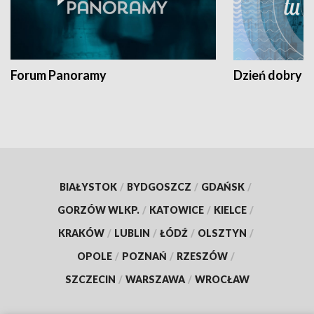
Forum Panoramy
Dzień dobry t
BIAŁYSTOK
/
BYDGOSZCZ
/
GDAŃSK
/
GORZÓW WLKP.
/
KATOWICE
/
KIELCE
/
KRAKÓW
/
LUBLIN
/
ŁÓDŹ
/
OLSZTYN
/
OPOLE
/
POZNAŃ
/
RZESZÓW
/
SZCZECIN
/
WARSZAWA
/
WROCŁAW