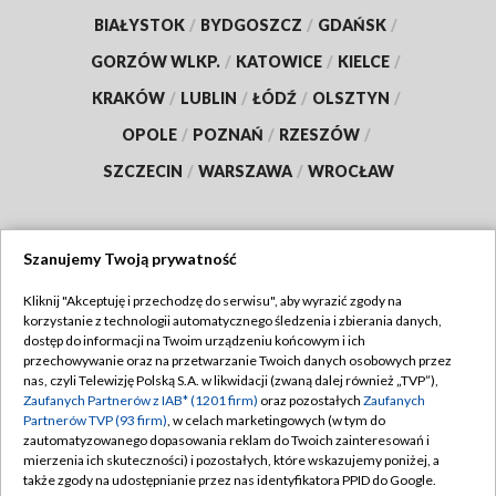
BIAŁYSTOK
/
BYDGOSZCZ
/
GDAŃSK
/
GORZÓW WLKP.
/
KATOWICE
/
KIELCE
/
KRAKÓW
/
LUBLIN
/
ŁÓDŹ
/
OLSZTYN
/
OPOLE
/
POZNAŃ
/
RZESZÓW
/
SZCZECIN
/
WARSZAWA
/
WROCŁAW
Szanujemy Twoją prywatność
Dołącz do nas:
Kliknij "Akceptuję i przechodzę do serwisu", aby wyrazić zgody na
korzystanie z technologii automatycznego śledzenia i zbierania danych,
TVP
dostęp do informacji na Twoim urządzeniu końcowym i ich
Abonament TVP
przechowywanie oraz na przetwarzanie Twoich danych osobowych przez
Regulamin TVP
nas, czyli Telewizję Polską S.A. w likwidacji (zwaną dalej również „TVP”),
Emisja w TVP
Polityka prywatności
Zaufanych Partnerów z IAB* (1201 firm)
oraz pozostałych
Zaufanych
Partnerów TVP (93 firm)
, w celach marketingowych (w tym do
Centrum informacji TVP
Moje zgody
zautomatyzowanego dopasowania reklam do Twoich zainteresowań i
mierzenia ich skuteczności) i pozostałych, które wskazujemy poniżej, a
Naziemna Telewizja Cyfrowa
Pomoc
także zgody na udostępnianie przez nas identyfikatora PPID do Google.