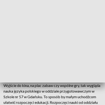
Przygotowania w szkołach
Zwiększenie dopuszczalnej liczby uczniów w
klasach i w przedszkolach to najnowsza decyzja
Ministerstwa Edukacji, a wszystko po to by dzieci i
młodzież uciekające z Ukrainy jak najszybciej mogły
wdrożyć się do systemu oświaty. Do pomorskich
szkół zapisano już ponad 1000 uczniów.
Wyjście do kina, na plac zabaw czy wspólne gry, tak wygląda
nauka języka polskiego w oddziale przygotowawczym w
Szkole nr 57 w Gdańsku. To sposób by małym uchodźcom
ułatwić rozpoczęci edukacji. Rozpoczęci nauki od oddziału