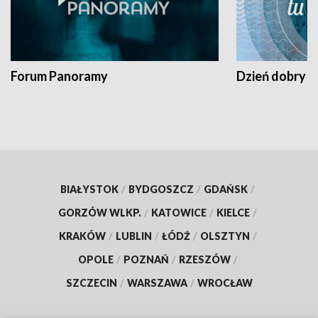
Forum Panoramy
Dzień dobry t
BIAŁYSTOK
/
BYDGOSZCZ
/
GDAŃSK
/
GORZÓW WLKP.
/
KATOWICE
/
KIELCE
/
KRAKÓW
/
LUBLIN
/
ŁÓDŹ
/
OLSZTYN
/
OPOLE
/
POZNAŃ
/
RZESZÓW
/
SZCZECIN
/
WARSZAWA
/
WROCŁAW