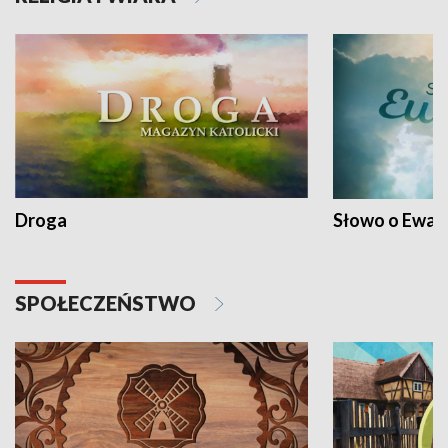
Droga
Słowo o Ewang
SPOŁECZEŃSTWO