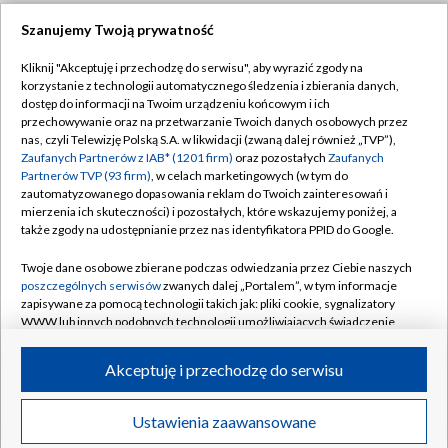
Szanujemy Twoją prywatność
Dołącz do nas:
Kliknij "Akceptuję i przechodzę do serwisu", aby wyrazić zgody na
korzystanie z technologii automatycznego śledzenia i zbierania danych,
TVP
dostęp do informacji na Twoim urządzeniu końcowym i ich
Abonament TVP
przechowywanie oraz na przetwarzanie Twoich danych osobowych przez
Regulamin TVP
nas, czyli Telewizję Polską S.A. w likwidacji (zwaną dalej również „TVP”),
Emisja w TVP
Zaufanych Partnerów z IAB* (1201 firm)
oraz pozostałych
Zaufanych
Polityka prywatności
Partnerów TVP (93 firm)
, w celach marketingowych (w tym do
Centrum informacji TVP
Moje zgody
zautomatyzowanego dopasowania reklam do Twoich zainteresowań i
mierzenia ich skuteczności) i pozostałych, które wskazujemy poniżej, a
Naziemna Telewizja Cyfrowa
Pomoc
także zgody na udostępnianie przez nas identyfikatora PPID do Google.
Sklep TVP
Biuro reklamy
Twoje dane osobowe zbierane podczas odwiedzania przez Ciebie naszych
Rada Programowa
poszczególnych serwisów
zwanych dalej „Portalem”, w tym informacje
Kontakt
zapisywane za pomocą technologii takich jak: pliki cookie, sygnalizatory
System NOS
WWW lub innych podobnych technologii umożliwiających świadczenie
dopasowanych i bezpiecznych usług, personalizację treści oraz reklam,
Informacje o nadawcy
Kanały
udostępnianie funkcji mediów społecznościowych oraz analizowanie
Akceptuję i przechodzę do serwisu
ruchu w Internecie.
Program dla prasy
©2026 Telewizja Polska S.A. w likwidacji
Biuro Reklamy
Twoje dane osobowe zbierane podczas odwiedzania przez Ciebie
Ustawienia zaawansowane
poszczególnych serwisów
na Portalu, takie jak adresy IP, identyfikatory
Ogłoszenie przetargowe