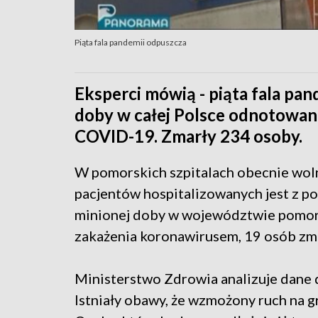
Piąta fala pandemii odpuszcza
Eksperci mówią - piąta fala pan
doby w całej Polsce odnotow
COVID-19. Zmarły 234 osoby.
W pomorskich szpitalach obecnie woln
pacjentów hospitalizowanych jest z 
minionej doby w województwie pomo
zakażenia koronawirusem, 19 osób zma
Ministerstwo Zdrowia analizuje dane
Istniały obawy, że wzmożony ruch na 