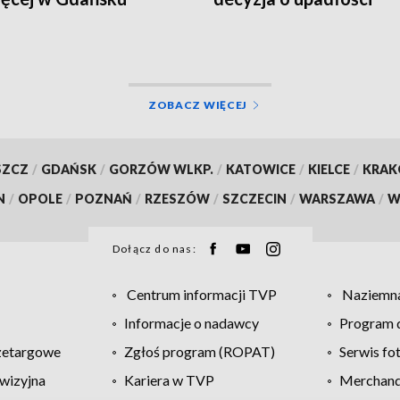
placówki?
ZOBACZ WIĘCEJ
SZCZ
/
GDAŃSK
/
GORZÓW WLKP.
/
KATOWICE
/
KIELCE
/
KRA
N
/
OPOLE
/
POZNAŃ
/
RZESZÓW
/
SZCZECIN
/
WARSZAWA
/
W
Dołącz do nas:
Centrum informacji TVP
Naziemna
Informacje o nadawcy
Program d
zetargowe
Zgłoś program (ROPAT)
Serwis fo
wizyjna
Kariera w TVP
Merchandi