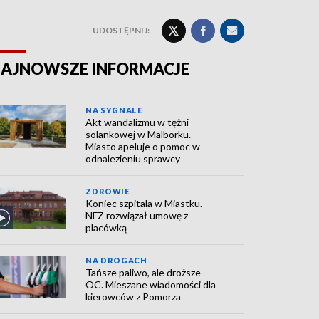
UDOSTĘPNIJ:
AJNOWSZE INFORMACJE
NA SYGNALE
Akt wandalizmu w tężni
solankowej w Malborku.
Miasto apeluje o pomoc w
odnalezieniu sprawcy
ZDROWIE
Koniec szpitala w Miastku.
NFZ rozwiązał umowę z
placówką
NA DROGACH
Tańsze paliwo, ale droższe
OC. Mieszane wiadomości dla
kierowców z Pomorza