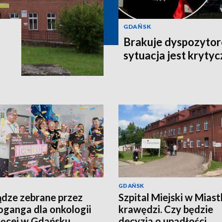
GDAŃSK
Brakuje dyspozyto
sytuacja jest kryty
GDAŃSK
ądze zebrane przez
Szpital Miejski w Miast
ganga dla onkologii
krawędzi. Czy będzie
ięcej w Gdańsku
decyzja o upadłości