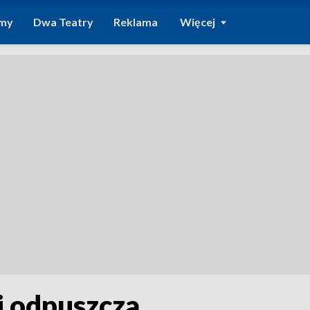
amy
Dwa Teatry
Reklama
Więcej
i odpuszcza