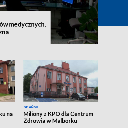
rów medycznych,
czna
GDAŃSK
ku na
Miliony z KPO dla Centrum
Zdrowia w Malborku