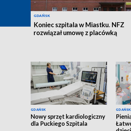
GDAŃSK
Koniec szpitala w Miastku. NFZ
rozwiązał umowę z placówką
GDAŃSK
GDAŃSK
Nowy sprzęt kardiologiczny
Pieni
dla Puckiego Szpitala
Łatwo
dziec