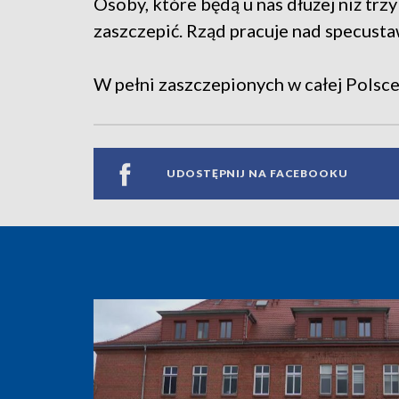
Osoby, które będą u nas dłużej niż tr
zaszczepić. Rząd pracuje nad specusta
W pełni zaszczepionych w całej Polsce 
UDOSTĘPNIJ NA FACEBOOKU