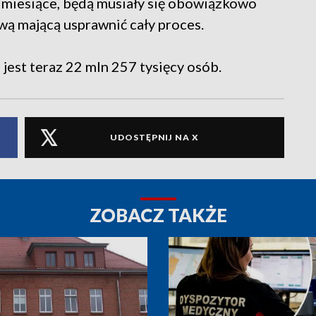
zy miesiące, będą musiały się obowiązkowo
wą mającą usprawnić cały proces.
jest teraz 22 mln 257 tysięcy osób.
UDOSTĘPNIJ NA X
ZOBACZ TAKŻE