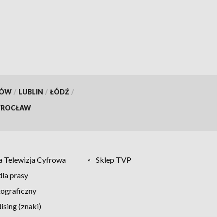
KÓW
/
LUBLIN
/
ŁÓDŹ
/
ROCŁAW
 Telewizja Cyfrowa
Sklep TVP
la prasy
tograficzny
sing (znaki)