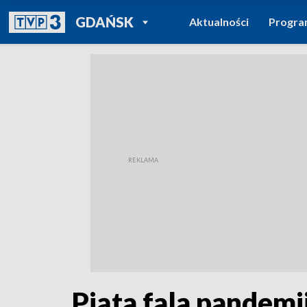
POWRÓT DO
GDAŃSK
Aktualności
Progr
TVP REGIONY
Piąta fala pandemi