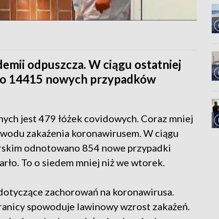
demii odpuszcza. W ciągu ostatniej
ano 14415 nowych przypadków
ych jest 479 łóżek covidowych. Coraz mniej
powodu zakażenia koronawirusem. W ciągu
rskim odnotowano 854 nowe przypadki
rło. To o siedem mniej niż we wtorek.
 dotyczące zachorowań na koronawirusa.
granicy spowoduje lawinowy wzrost zakażeń.