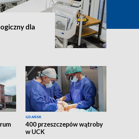
ogiczny dla
GDAŃSK
trum
400 przeszczepów wątroby
w UCK