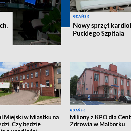
GDAŃSK
ch,
Nowy sprzęt kardiol
Puckiego Szpitala
GDAŃSK
al Miejski w Miastku na
Miliony z KPO dla Cen
dzi. Czy będzie
Zdrowia w Malborku
ja o upadłości