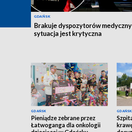
GDAŃSK
Brakuje dyspozytorów medyczny
sytuacja jest krytyczna
GDAŃSK
GDAŃSK
Pieniądze zebrane przez
Szpit
Łatwoganga dla onkologii
krawę
dziecięcej w Gdańsku
decyz