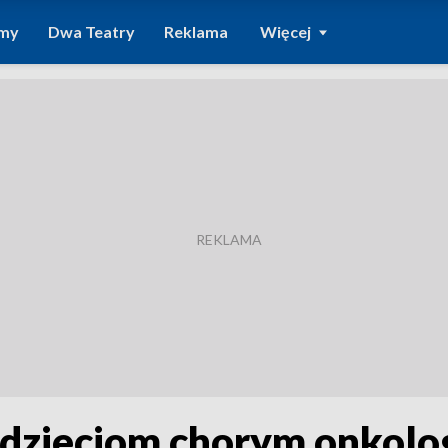
amy
Dwa Teatry
Reklama
Więcej
dzieciom chorym onkolo