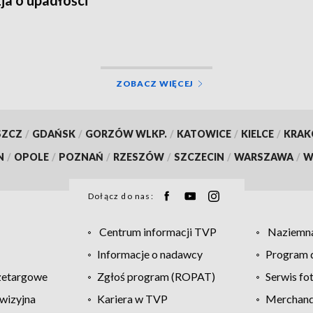
wki?
ZOBACZ WIĘCEJ
SZCZ
/
GDAŃSK
/
GORZÓW WLKP.
/
KATOWICE
/
KIELCE
/
KRA
N
/
OPOLE
/
POZNAŃ
/
RZESZÓW
/
SZCZECIN
/
WARSZAWA
/
W
Dołącz do nas:
Centrum informacji TVP
Naziemna
Informacje o nadawcy
Program d
zetargowe
Zgłoś program (ROPAT)
Serwis fo
wizyjna
Kariera w TVP
Merchandi