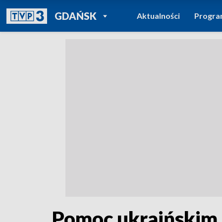
POWRÓT DO
GDAŃSK
Aktualności
Progr
TVP REGIONY
Pomoc ukraińskim 