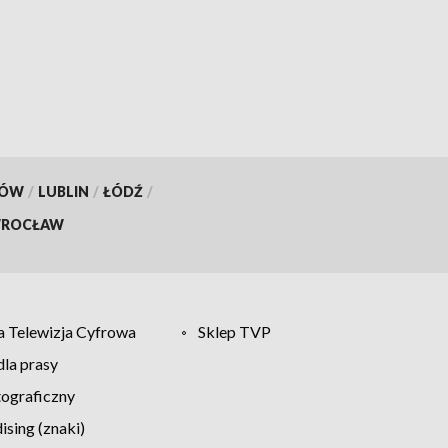
KÓW
/
LUBLIN
/
ŁÓDŹ
/
ROCŁAW
 Telewizja Cyfrowa
Sklep TVP
la prasy
tograficzny
sing (znaki)