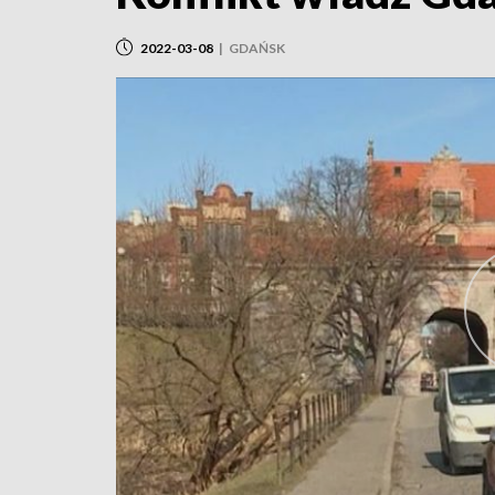
2022-03-08
|
GDAŃSK