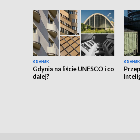
GDAŃSK
GDAŃSK
Gdynia na liście UNESCO i co
Przep
dalej?
intel