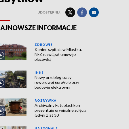
UDOSTĘPNIJ:
AJNOWSZE INFORMACJE
ZDROWIE
Koniec szpitala w Miastku.
NFZ rozwiązał umowę z
placówką
INNE
Nowy przebieg trasy
rowerowej EuroVelo przy
budowie elektrowni
ROZRYWKA
Archiwalny Fotoplastikon
prezentuje oryginalne zdjęcia
Gdyni z lat 30
NA SYGNALE