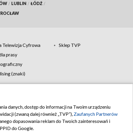
KÓW
/
LUBLIN
/
ŁÓDŹ
/
ROCŁAW
 Telewizja Cyfrowa
Sklep TVP
la prasy
tograficzny
sing (znaki)
klamy
Kontakt
rania danych, dostęp do informacji na Twoim urządzeniu
idacji (zwaną dalej również „TVP”),
Zaufanych Partnerów
anego dopasowania reklam do Twoich zainteresowań i
a PPID do Google.