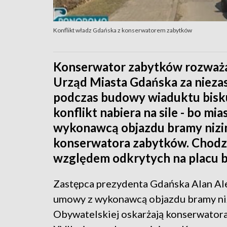
Konflikt władz Gdańska z konserwatorem zabytków
Konserwator zabytków rozważa 
Urząd Miasta Gdańska za nieza
podczas budowy wiaduktu bisku
konflikt nabiera na sile - bo m
wykonawcą objazdu bramy nizin
konserwatora zabytków. Chodz
względem odkrytych na placu 
Zastępca prezydenta Gdańska Alan A
umowy z wykonawcą objazdu bramy nizi
Obywatelskiej oskarżają konserwator