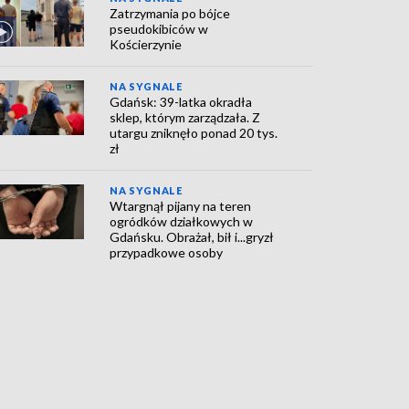
Zatrzymania po bójce
pseudokibiców w
Kościerzynie
NA SYGNALE
Gdańsk: 39-latka okradła
sklep, którym zarządzała. Z
utargu zniknęło ponad 20 tys.
zł
NA SYGNALE
Wtargnął pijany na teren
ogródków działkowych w
Gdańsku. Obrażał, bił i...gryzł
przypadkowe osoby