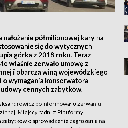
nałożenie półmilionowej kary na
stosowanie się do wytycznych
pia górka z 2018 roku. Teraz
iasto właśnie zerwało umowę z
nej i obarcza winą wojewódzkiego
i o wymagania konserwatora
budowy cennych zabytków.
leksandrowicz poinformował o zerwaniu
nnej. Miejscy radni z Platformy
a zabytków o sprowadzenie zagrożenia na