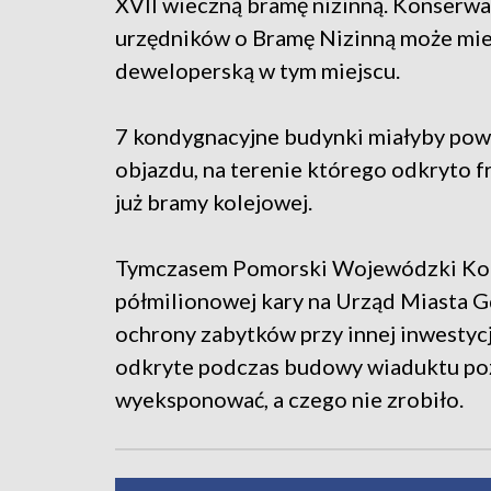
XVII wieczną bramę nizinną. Konserwat
urzędników o Bramę Nizinną może mie
deweloperską w tym miejscu.
7 kondygnacyjne budynki miałyby pow
objazdu, na terenie którego odkryto f
już bramy kolejowej.
Tymczasem Pomorski Wojewódzki Kon
półmilionowej kary na Urząd Miasta G
ochrony zabytków przy innej inwestyc
odkryte podczas budowy wiaduktu pozo
wyeksponować, a czego nie zrobiło.