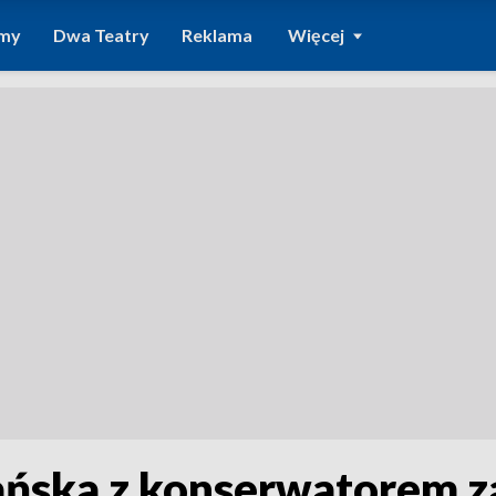
amy
Dwa Teatry
Reklama
Więcej
ańska z konserwatorem 