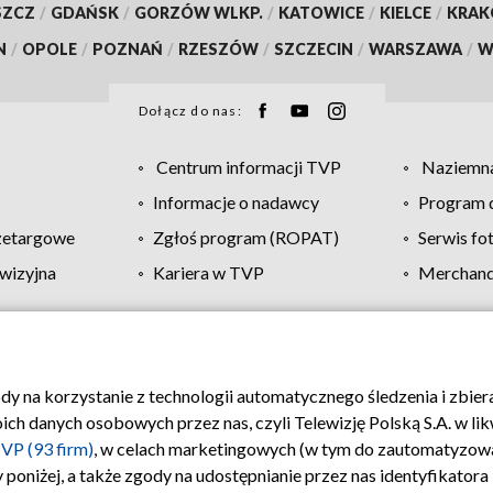
SZCZ
/
GDAŃSK
/
GORZÓW WLKP.
/
KATOWICE
/
KIELCE
/
KRA
N
/
OPOLE
/
POZNAŃ
/
RZESZÓW
/
SZCZECIN
/
WARSZAWA
/
W
Dołącz do nas:
Centrum informacji TVP
Naziemna
Informacje o nadawcy
Program d
zetargowe
Zgłoś program (ROPAT)
Serwis fo
wizyjna
Kariera w TVP
Merchandi
Polityka prywatności
Moje zgody
Pomoc
Biuro re
ody na korzystanie z technologii automatycznego śledzenia i zbie
 danych osobowych przez nas, czyli Telewizję Polską S.A. w likw
VP (93 firm)
, w celach marketingowych (w tym do zautomatyzow
 poniżej, a także zgody na udostępnianie przez nas identyfikator