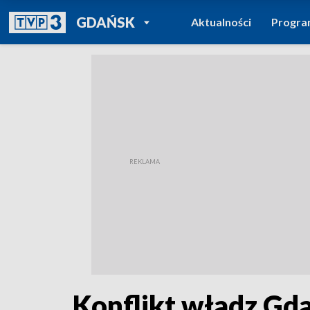
POWRÓT DO
GDAŃSK
Aktualności
Progr
TVP REGIONY
Konflikt władz Gd