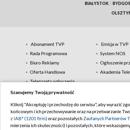
BIAŁYSTOK
/
BYDGO
OLSZTY
Abonament TVP
Emisja w TVP
Rada Programowa
System NOS
Biuro Reklamy
Ogłoszenie pr
Oferta Handlowa
Akademia Tele
Telegazeta ogłoszenia
Szanujemy Twoją prywatność
Regulamin TVP
Kliknij "Akceptuję i przechodzę do serwisu", aby wyrazić zg
końcowym i ich przechowywanie oraz na przetwarzanie Twoich
z IAB* (1201 firm)
oraz pozostałych
Zaufanych Partnerów T
mierzenia ich skuteczności) i pozostałych, które wskazujemy