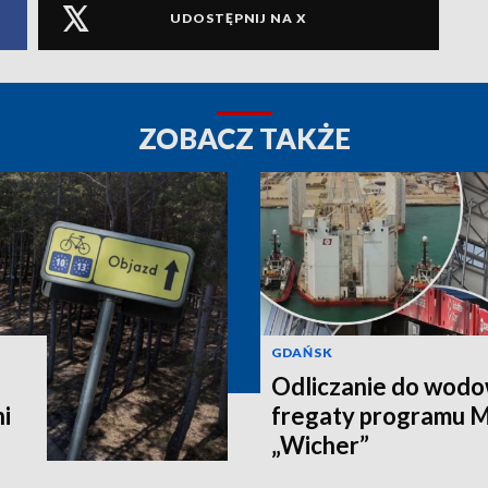
UDOSTĘPNIJ NA X
ZOBACZ TAKŻE
GDAŃSK
Odliczanie do wodo
i
fregaty programu M
„Wicher”