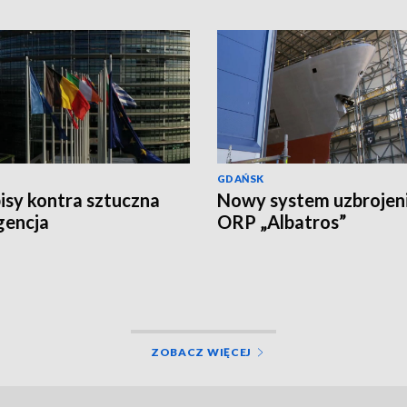
GDAŃSK
isy kontra sztuczna
Nowy system uzbrojen
igencja
ORP „Albatros”
ZOBACZ WIĘCEJ