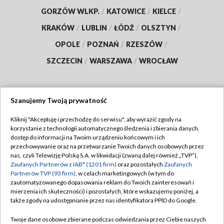
GORZÓW WLKP.
/
KATOWICE
/
KIELCE
/
KRAKÓW
/
LUBLIN
/
ŁÓDŹ
/
OLSZTYN
/
OPOLE
/
POZNAŃ
/
RZESZÓW
/
SZCZECIN
/
WARSZAWA
/
WROCŁAW
Szanujemy Twoją prywatność
Dołącz do nas:
Kliknij "Akceptuję i przechodzę do serwisu", aby wyrazić zgody na
korzystanie z technologii automatycznego śledzenia i zbierania danych,
TVP
dostęp do informacji na Twoim urządzeniu końcowym i ich
Abonament TVP
przechowywanie oraz na przetwarzanie Twoich danych osobowych przez
Regulamin TVP
nas, czyli Telewizję Polską S.A. w likwidacji (zwaną dalej również „TVP”),
Emisja w TVP
Zaufanych Partnerów z IAB* (1201 firm)
oraz pozostałych
Zaufanych
Polityka prywatności
Partnerów TVP (93 firm)
, w celach marketingowych (w tym do
Centrum informacji TVP
Moje zgody
zautomatyzowanego dopasowania reklam do Twoich zainteresowań i
mierzenia ich skuteczności) i pozostałych, które wskazujemy poniżej, a
Naziemna Telewizja Cyfrowa
Pomoc
także zgody na udostępnianie przez nas identyfikatora PPID do Google.
Sklep TVP
Biuro reklamy
Twoje dane osobowe zbierane podczas odwiedzania przez Ciebie naszych