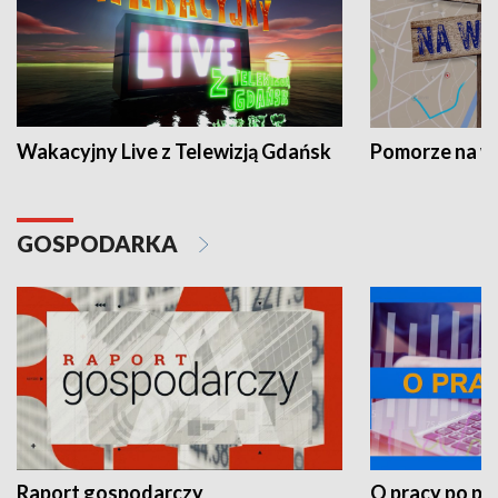
Wakacyjny Live z Telewizją Gdańsk
Pomorze na 
GOSPODARKA
Raport gospodarczy
O pracy po pr