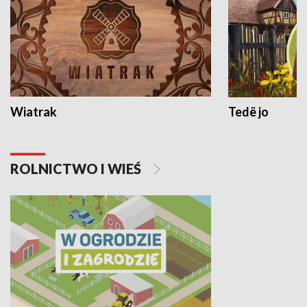
Wiatrak
Tedë jo
ROLNICTWO I WIEŚ