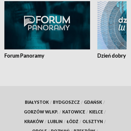
Forum Panoramy
Dzień dobry t
BIAŁYSTOK
/
BYDGOSZCZ
/
GDAŃSK
/
GORZÓW WLKP.
/
KATOWICE
/
KIELCE
/
KRAKÓW
/
LUBLIN
/
ŁÓDŹ
/
OLSZTYN
/