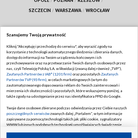
OPOLE
/
POZNAŃ
/
RZESZÓW
/
SZCZECIN
/
WARSZAWA
/
WROCŁAW
Szanujemy Twoją prywatność
Dołącz do nas:
Kliknij "Akceptuję i przechodzę do serwisu", aby wyrazić zgody na
korzystanie z technologii automatycznego śledzenia i zbierania danych,
TVP
dostęp do informacji na Twoim urządzeniu końcowym i ich
Abonament TVP
przechowywanie oraz na przetwarzanie Twoich danych osobowych przez
Regulamin TVP
nas, czyli Telewizję Polską S.A. w likwidacji (zwaną dalej również „TVP”),
Emisja w TVP
Zaufanych Partnerów z IAB* (1201 firm)
oraz pozostałych
Zaufanych
Polityka prywatności
Partnerów TVP (93 firm)
, w celach marketingowych (w tym do
Centrum informacji TVP
Moje zgody
zautomatyzowanego dopasowania reklam do Twoich zainteresowań i
mierzenia ich skuteczności) i pozostałych, które wskazujemy poniżej, a
Naziemna Telewizja Cyfrowa
Pomoc
także zgody na udostępnianie przez nas identyfikatora PPID do Google.
Sklep TVP
Biuro reklamy
Twoje dane osobowe zbierane podczas odwiedzania przez Ciebie naszych
Rada Programowa
poszczególnych serwisów
zwanych dalej „Portalem”, w tym informacje
Kontakt
zapisywane za pomocą technologii takich jak: pliki cookie, sygnalizatory
System NOS
WWW lub innych podobnych technologii umożliwiających świadczenie
dopasowanych i bezpiecznych usług, personalizację treści oraz reklam,
Informacje o nadawcy
Kanały
udostępnianie funkcji mediów społecznościowych oraz analizowanie