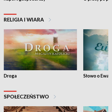
RELIGIA I WIARA
Droga
Słowo o Ewang
SPOŁECZEŃSTWO