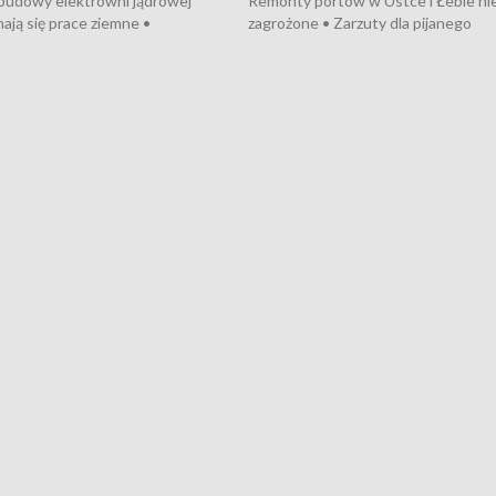
 budowy elektrowni jądrowej
Remonty portów w Ustce i Łebie ni
ają się prace ziemne •
zagrożone • Zarzuty dla pijanego
o umowę na budowę obwodnicy
kierowcy ciągnika • Protest
u Gdańskiego • Za kilka dni
poszkodowanych przez dewelopera
e ORP „Wicher” • 18 milionów
Gdyni • Milion zł dla dzieci z UCK od
a inwestycje w szkołach w Rumi
Cancer Fighters • Efekty wpisu Gdy
owie • Nowy sprzęt
Listę UNESCO • Kaszubscy kuczerz
iczny dla Puckiego Szpitala • Na
witali Tour de Pologne
znów rekordowe upały