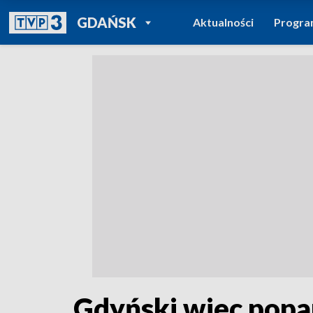
POWRÓT DO
GDAŃSK
Aktualności
Progr
TVP REGIONY
Gdyński wiec popar