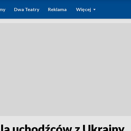
amy
Dwa Teatry
Reklama
Więcej
la uchodźców z Ukrainy