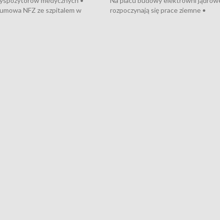
dyspozytorów medycznych •
Na placu budowy elektrowni jądrow
umowa NFZ ze szpitalem w
rozpoczynają się prace ziemne •
• Otwarto Morski Terminal
Podpisano umowę na budowę obwo
nkowy • Budowa morskiej farmy
Starogardu Gdańskiego • Za kilka dn
 • Korki na gdańskich Stogach •
wodowanie ORP „Wicher” • 18 mili
czne zachowania na torach •
złotych na inwestycje w szkołach w
nowych „trajtków” dla Gdyni
i Wejherowie • Nowy sprzęt
kardiologiczny dla Puckiego Szpitala
Pomorzu znów rekordowe upały