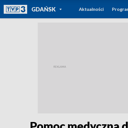
POWRÓT DO
GDAŃSK
Aktualności
Progr
TVP REGIONY
Pomoc medyczna d