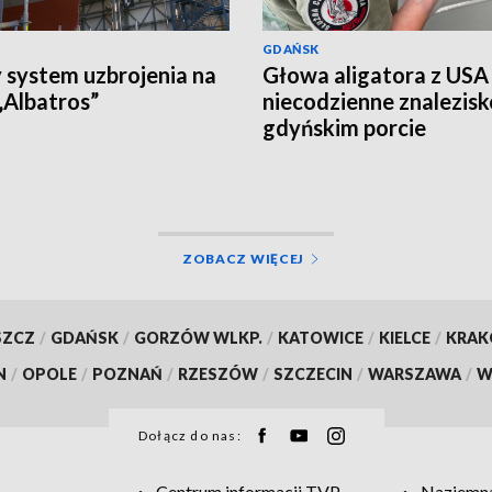
GDAŃSK
system uzbrojenia na
Głowa aligatora z USA
Albatros”
niecodzienne znalezis
gdyńskim porcie
ZOBACZ WIĘCEJ
SZCZ
/
GDAŃSK
/
GORZÓW WLKP.
/
KATOWICE
/
KIELCE
/
KRA
N
/
OPOLE
/
POZNAŃ
/
RZESZÓW
/
SZCZECIN
/
WARSZAWA
/
W
Dołącz do nas:
Centrum informacji TVP
Naziemna