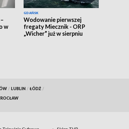
GDAŃSK
 –
Wodowanie pierwszej
ko w
fregaty Miecznik - ORP
„Wicher” już w sierpniu
KÓW
/
LUBLIN
/
ŁÓDŹ
/
ROCŁAW
 Telewizja Cyfrowa
Sklep TVP