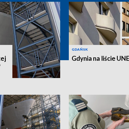
GDAŃSK
ej
Gdynia na liście UNE
P