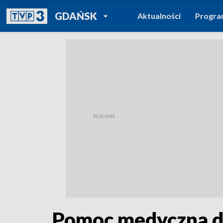
POWRÓT DO
GDAŃSK
Aktualności
Progr
TVP REGIONY
Pomoc medyczna d