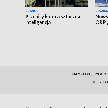
GDAŃSK
GDAŃSK
Przepisy kontra sztuczna
Nowy 
inteligencja
ORP „
BIAŁYSTOK
/
BYDGO
OLSZTY
Abonament TVP
Emisja w TVP