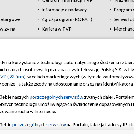
Informacje o nadawcy
Program d
zetargowe
Zgłoś program (ROPAT)
Serwis fo
wizyjna
Kariera w TVP
Merchandi
Polityka prywatności
Moje zgody
Pomoc
Biuro re
ody na korzystanie z technologii automatycznego śledzenia i zbie
 danych osobowych przez nas, czyli Telewizję Polską S.A. w likw
VP (93 firm)
, w celach marketingowych (w tym do zautomatyzow
 poniżej, a także zgody na udostępnianie przez nas identyfikator
Ciebie naszych
poszczególnych serwisów
zwanych dalej „Portalem
obnych technologii umożliwiających świadczenie dopasowanych i be
zowanie ruchu w Internecie.
Ciebie
poszczególnych serwisów
na Portalu, takie jak adresy IP, 
sach Portalu czy historia odwiedzin będą przetwarzane przez TV