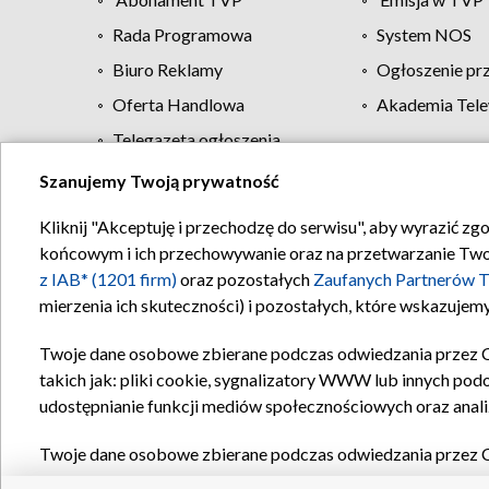
Rada Programowa
System NOS
Biuro Reklamy
Ogłoszenie pr
Oferta Handlowa
Akademia Tele
Telegazeta ogłoszenia
Szanujemy Twoją prywatność
Regulamin TVP
Kliknij "Akceptuję i przechodzę do serwisu", aby wyrazić zg
końcowym i ich przechowywanie oraz na przetwarzanie Twoich
z IAB* (1201 firm)
oraz pozostałych
Zaufanych Partnerów T
mierzenia ich skuteczności) i pozostałych, które wskazujemy
Twoje dane osobowe zbierane podczas odwiedzania przez 
takich jak: pliki cookie, sygnalizatory WWW lub innych pod
udostępnianie funkcji mediów społecznościowych oraz anali
Twoje dane osobowe zbierane podczas odwiedzania przez 
plików cookie, informacje o Twoich wyszukiwaniach w serwi