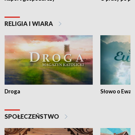
RELIGIA I WIARA
Droga
Słowo o Ewang
SPOŁECZEŃSTWO