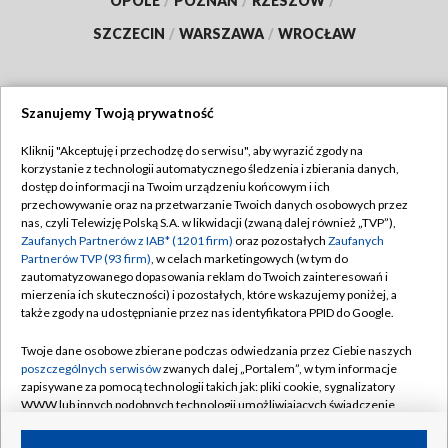
OPOLE
/
POZNAŃ
/
RZESZÓW
/
SZCZECIN
/
WARSZAWA
/
WROCŁAW
Szanujemy Twoją prywatność
Dołącz do nas:
Kliknij "Akceptuję i przechodzę do serwisu", aby wyrazić zgody na
korzystanie z technologii automatycznego śledzenia i zbierania danych,
TVP
dostęp do informacji na Twoim urządzeniu końcowym i ich
Abonament TVP
przechowywanie oraz na przetwarzanie Twoich danych osobowych przez
Regulamin TVP
nas, czyli Telewizję Polską S.A. w likwidacji (zwaną dalej również „TVP”),
Emisja w TVP
Zaufanych Partnerów z IAB* (1201 firm)
oraz pozostałych
Zaufanych
Polityka prywatności
Partnerów TVP (93 firm)
, w celach marketingowych (w tym do
Centrum informacji TVP
Moje zgody
zautomatyzowanego dopasowania reklam do Twoich zainteresowań i
mierzenia ich skuteczności) i pozostałych, które wskazujemy poniżej, a
Naziemna Telewizja Cyfrowa
Pomoc
także zgody na udostępnianie przez nas identyfikatora PPID do Google.
Sklep TVP
Biuro reklamy
Twoje dane osobowe zbierane podczas odwiedzania przez Ciebie naszych
Rada Programowa
poszczególnych serwisów
zwanych dalej „Portalem”, w tym informacje
Kontakt
zapisywane za pomocą technologii takich jak: pliki cookie, sygnalizatory
System NOS
WWW lub innych podobnych technologii umożliwiających świadczenie
dopasowanych i bezpiecznych usług, personalizację treści oraz reklam,
Informacje o nadawcy
Kanały
udostępnianie funkcji mediów społecznościowych oraz analizowanie