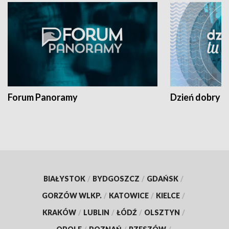
Forum Panoramy
Dzień dobry t
BIAŁYSTOK
/
BYDGOSZCZ
/
GDAŃSK
/
GORZÓW WLKP.
/
KATOWICE
/
KIELCE
/
KRAKÓW
/
LUBLIN
/
ŁÓDŹ
/
OLSZTYN
/