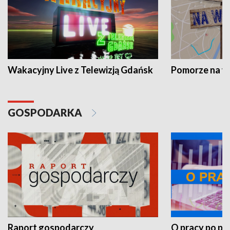
Wakacyjny Live z Telewizją Gdańsk
Pomorze na 
GOSPODARKA
Raport gospodarczy
O pracy po pr