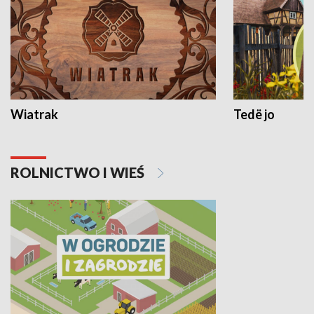
Wiatrak
Tedë jo
ROLNICTWO I WIEŚ