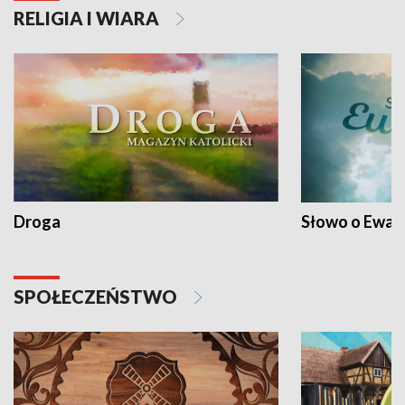
RELIGIA I WIARA
Droga
Słowo o Ewang
SPOŁECZEŃSTWO