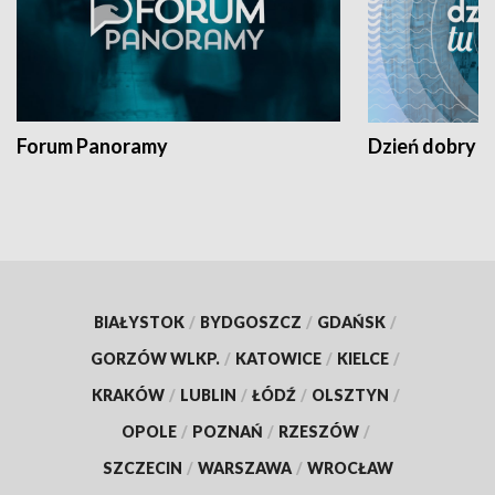
Forum Panoramy
Dzień dobry t
BIAŁYSTOK
/
BYDGOSZCZ
/
GDAŃSK
/
GORZÓW WLKP.
/
KATOWICE
/
KIELCE
/
KRAKÓW
/
LUBLIN
/
ŁÓDŹ
/
OLSZTYN
/
OPOLE
/
POZNAŃ
/
RZESZÓW
/
SZCZECIN
/
WARSZAWA
/
WROCŁAW