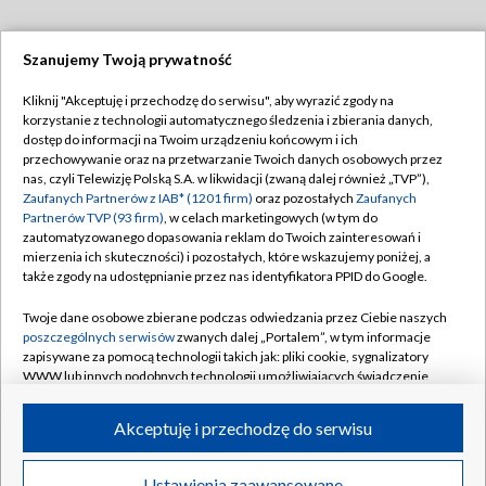
Szanujemy Twoją prywatność
Dołącz do nas:
Kliknij "Akceptuję i przechodzę do serwisu", aby wyrazić zgody na
korzystanie z technologii automatycznego śledzenia i zbierania danych,
TVP
dostęp do informacji na Twoim urządzeniu końcowym i ich
Abonament TVP
przechowywanie oraz na przetwarzanie Twoich danych osobowych przez
Regulamin TVP
nas, czyli Telewizję Polską S.A. w likwidacji (zwaną dalej również „TVP”),
Emisja w TVP
Zaufanych Partnerów z IAB* (1201 firm)
oraz pozostałych
Zaufanych
Polityka prywatności
Partnerów TVP (93 firm)
, w celach marketingowych (w tym do
Centrum informacji TVP
Moje zgody
zautomatyzowanego dopasowania reklam do Twoich zainteresowań i
mierzenia ich skuteczności) i pozostałych, które wskazujemy poniżej, a
Naziemna Telewizja Cyfrowa
Pomoc
także zgody na udostępnianie przez nas identyfikatora PPID do Google.
Sklep TVP
Biuro reklamy
Twoje dane osobowe zbierane podczas odwiedzania przez Ciebie naszych
Rada Programowa
poszczególnych serwisów
zwanych dalej „Portalem”, w tym informacje
Kontakt
zapisywane za pomocą technologii takich jak: pliki cookie, sygnalizatory
System NOS
WWW lub innych podobnych technologii umożliwiających świadczenie
dopasowanych i bezpiecznych usług, personalizację treści oraz reklam,
Informacje o nadawcy
Kanały
udostępnianie funkcji mediów społecznościowych oraz analizowanie
Akceptuję i przechodzę do serwisu
ruchu w Internecie.
Program dla prasy
©2026 Telewizja Polska S.A. w likwidacji
Biuro Reklamy
Twoje dane osobowe zbierane podczas odwiedzania przez Ciebie
Ustawienia zaawansowane