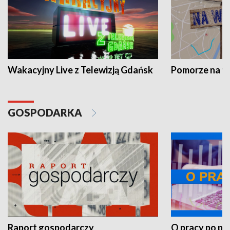
Wakacyjny Live z Telewizją Gdańsk
Pomorze na 
GOSPODARKA
Raport gospodarczy
O pracy po pr