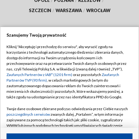
OPOLE
/
POZNAŃ
/
RZESZÓW
/
SZCZECIN
/
WARSZAWA
/
WROCŁAW
Szanujemy Twoją prywatność
Dołącz do nas:
Kliknij "Akceptuję i przechodzę do serwisu", aby wyrazić zgody na
korzystanie z technologii automatycznego śledzenia i zbierania danych,
TVP
dostęp do informacji na Twoim urządzeniu końcowym i ich
Abonament TVP
przechowywanie oraz na przetwarzanie Twoich danych osobowych przez
Regulamin TVP
nas, czyli Telewizję Polską S.A. w likwidacji (zwaną dalej również „TVP”),
Emisja w TVP
Zaufanych Partnerów z IAB* (1201 firm)
oraz pozostałych
Zaufanych
Polityka prywatności
Partnerów TVP (93 firm)
, w celach marketingowych (w tym do
Centrum informacji TVP
Moje zgody
zautomatyzowanego dopasowania reklam do Twoich zainteresowań i
mierzenia ich skuteczności) i pozostałych, które wskazujemy poniżej, a
Naziemna Telewizja Cyfrowa
Pomoc
także zgody na udostępnianie przez nas identyfikatora PPID do Google.
Sklep TVP
Biuro reklamy
Twoje dane osobowe zbierane podczas odwiedzania przez Ciebie naszych
Rada Programowa
poszczególnych serwisów
zwanych dalej „Portalem”, w tym informacje
Kontakt
zapisywane za pomocą technologii takich jak: pliki cookie, sygnalizatory
System NOS
WWW lub innych podobnych technologii umożliwiających świadczenie
dopasowanych i bezpiecznych usług, personalizację treści oraz reklam,
Informacje o nadawcy
Kanały
udostępnianie funkcji mediów społecznościowych oraz analizowanie