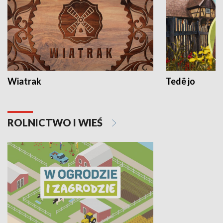
Wiatrak
Tedë jo
ROLNICTWO I WIEŚ