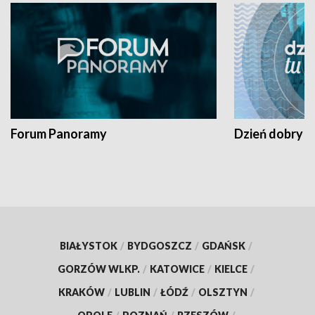
Forum Panoramy
Dzień dobry t
BIAŁYSTOK
/
BYDGOSZCZ
/
GDAŃSK
/
GORZÓW WLKP.
/
KATOWICE
/
KIELCE
/
KRAKÓW
/
LUBLIN
/
ŁÓDŹ
/
OLSZTYN
/