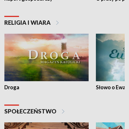
RELIGIA I WIARA
Droga
Słowo o Ewang
SPOŁECZEŃSTWO