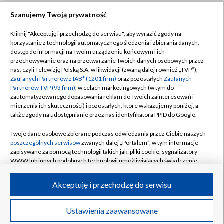
Szanujemy Twoją prywatność
Dołącz do nas:
Kliknij "Akceptuję i przechodzę do serwisu", aby wyrazić zgody na
korzystanie z technologii automatycznego śledzenia i zbierania danych,
TVP
dostęp do informacji na Twoim urządzeniu końcowym i ich
Abonament TVP
przechowywanie oraz na przetwarzanie Twoich danych osobowych przez
Regulamin TVP
nas, czyli Telewizję Polską S.A. w likwidacji (zwaną dalej również „TVP”),
Emisja w TVP
Zaufanych Partnerów z IAB* (1201 firm)
oraz pozostałych
Zaufanych
Polityka prywatności
Partnerów TVP (93 firm)
, w celach marketingowych (w tym do
Centrum informacji TVP
Moje zgody
zautomatyzowanego dopasowania reklam do Twoich zainteresowań i
mierzenia ich skuteczności) i pozostałych, które wskazujemy poniżej, a
Naziemna Telewizja Cyfrowa
Pomoc
także zgody na udostępnianie przez nas identyfikatora PPID do Google.
Sklep TVP
Biuro reklamy
Twoje dane osobowe zbierane podczas odwiedzania przez Ciebie naszych
Rada Programowa
poszczególnych serwisów
zwanych dalej „Portalem”, w tym informacje
Kontakt
zapisywane za pomocą technologii takich jak: pliki cookie, sygnalizatory
System NOS
WWW lub innych podobnych technologii umożliwiających świadczenie
dopasowanych i bezpiecznych usług, personalizację treści oraz reklam,
Informacje o nadawcy
Kanały
udostępnianie funkcji mediów społecznościowych oraz analizowanie
Akceptuję i przechodzę do serwisu
ruchu w Internecie.
Program dla prasy
©2026 Telewizja Polska S.A. w likwidacji
Biuro Reklamy
Twoje dane osobowe zbierane podczas odwiedzania przez Ciebie
Ustawienia zaawansowane
poszczególnych serwisów
na Portalu, takie jak adresy IP, identyfikatory
Ogłoszenie przetargowe