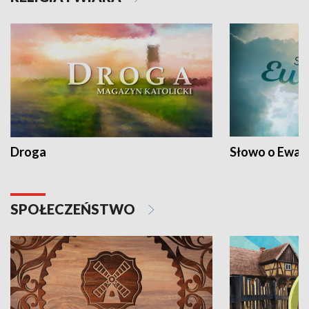
Droga
Słowo o Ewang
SPOŁECZEŃSTWO