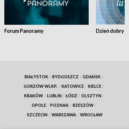
Forum Panoramy
Dzień dobry t
BIAŁYSTOK
/
BYDGOSZCZ
/
GDAŃSK
/
GORZÓW WLKP.
/
KATOWICE
/
KIELCE
/
KRAKÓW
/
LUBLIN
/
ŁÓDŹ
/
OLSZTYN
/
OPOLE
/
POZNAŃ
/
RZESZÓW
/
SZCZECIN
/
WARSZAWA
/
WROCŁAW