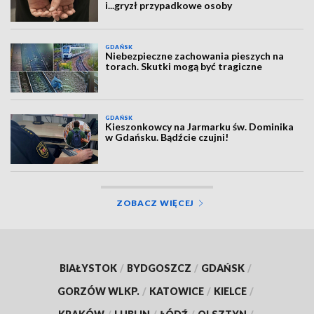
i...gryzł przypadkowe osoby
GDAŃSK
Niebezpieczne zachowania pieszych na
torach. Skutki mogą być tragiczne
GDAŃSK
Kieszonkowcy na Jarmarku św. Dominika
w Gdańsku. Bądźcie czujni!
ZOBACZ WIĘCEJ
BIAŁYSTOK
/
BYDGOSZCZ
/
GDAŃSK
/
GORZÓW WLKP.
/
KATOWICE
/
KIELCE
/