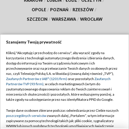
KRAKÓW
/
LUBLIN
/
ŁÓDŹ
/
OLSZTYN
/
OPOLE
/
POZNAŃ
/
RZESZÓW
/
SZCZECIN
/
WARSZAWA
/
WROCŁAW
Szanujemy Twoją prywatność
Dołącz do nas:
Kliknij "Akceptuję i przechodzę do serwisu", aby wyrazić zgody na
korzystanie z technologii automatycznego śledzenia i zbierania danych,
TVP
dostęp do informacji na Twoim urządzeniu końcowym i ich
Abonament TVP
przechowywanie oraz na przetwarzanie Twoich danych osobowych przez
Regulamin TVP
nas, czyli Telewizję Polską S.A. w likwidacji (zwaną dalej również „TVP”),
Emisja w TVP
Polityka prywatności
Zaufanych Partnerów z IAB* (1201 firm)
oraz pozostałych
Zaufanych
Partnerów TVP (93 firm)
, w celach marketingowych (w tym do
Centrum informacji TVP
Moje zgody
zautomatyzowanego dopasowania reklam do Twoich zainteresowań i
mierzenia ich skuteczności) i pozostałych, które wskazujemy poniżej, a
Naziemna Telewizja Cyfrowa
Pomoc
także zgody na udostępnianie przez nas identyfikatora PPID do Google.
Sklep TVP
Biuro reklamy
Twoje dane osobowe zbierane podczas odwiedzania przez Ciebie naszych
Rada Programowa
Kontakt
poszczególnych serwisów
zwanych dalej „Portalem”, w tym informacje
zapisywane za pomocą technologii takich jak: pliki cookie, sygnalizatory
System NOS
WWW lub innych podobnych technologii umożliwiających świadczenie