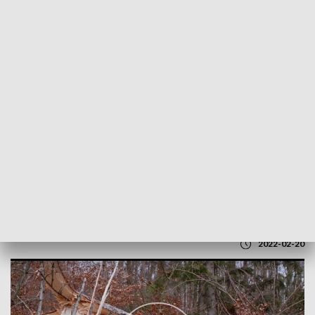
POWRÓT DO
GDAŃSK
TVP REGIONY
Pomorze liczy straty po wichurze
2022-02-20