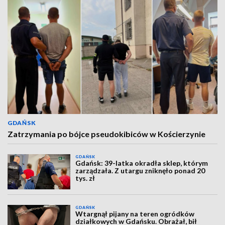
GDAŃSK
Zatrzymania po bójce pseudokibiców w Kościerzynie
GDAŃSK
Gdańsk: 39-latka okradła sklep, którym
zarządzała. Z utargu zniknęło ponad 20
tys. zł
GDAŃSK
Wtargnął pijany na teren ogródków
działkowych w Gdańsku. Obrażał, bił