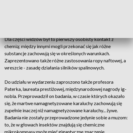
starożytne, jak śruba Archimedesa, ale też na przykład
urządzenia prezentujące działanie fal dźwiękowych.
Specjalnym wydarzeniem była natomiast prezentacja
poświęcona ropie naftowej.
Dla części widzów był to pierwszy osobisty kontakt z
chemią; między innymi mogli przekonać się jak różne
substancje zachowują się w określonych warunkach.
Zaprezentowano także różne zastosowania ropy naftowej, a
wreszcie - zasadę działania silników spalinowych.
Do udziału w wydarzeniu zaproszono także profesora
Paterka, laureata prestiżowej, międzynarodowej nagrody ig-
nobla. Przeprowadził on badania, w czasie których okazało
się, że martwe namagnetyzowane karaluchy zachowują się
zupełnie inaczej niż namagnetyzowane karaluchy... żywe.
Badania nie zostały przeprowadzone jedynie sobie a muzom:
to, że w głowach insektów znajdują się chemiczne
mikrokompasy może mieć gigantyczne znaczenie.