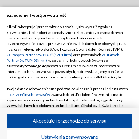
Szanujemy Twoją prywatność
Dołącz do nas:
Kliknij "Akceptuję i przechodzę do serwisu", aby wyrazić zgody na
korzystanie z technologii automatycznego śledzenia i zbierania danych,
TVP
dostęp do informacji na Twoim urządzeniu końcowym i ich
Abonament TVP
przechowywanie oraz na przetwarzanie Twoich danych osobowych przez
Regulamin TVP
nas, czyli Telewizję Polską S.A. w likwidacji (zwaną dalej również „TVP”),
Emisja w TVP
Polityka prywatności
Zaufanych Partnerów z IAB* (1201 firm)
oraz pozostałych
Zaufanych
Partnerów TVP (93 firm)
, w celach marketingowych (w tym do
Centrum informacji TVP
Moje zgody
zautomatyzowanego dopasowania reklam do Twoich zainteresowań i
mierzenia ich skuteczności) i pozostałych, które wskazujemy poniżej, a
Naziemna Telewizja Cyfrowa
Pomoc
także zgody na udostępnianie przez nas identyfikatora PPID do Google.
Sklep TVP
Biuro reklamy
Twoje dane osobowe zbierane podczas odwiedzania przez Ciebie naszych
Rada Programowa
Kontakt
poszczególnych serwisów
zwanych dalej „Portalem”, w tym informacje
zapisywane za pomocą technologii takich jak: pliki cookie, sygnalizatory
System NOS
WWW lub innych podobnych technologii umożliwiających świadczenie
dopasowanych i bezpiecznych usług, personalizację treści oraz reklam,
Informacje o nadawcy
Kanały
udostępnianie funkcji mediów społecznościowych oraz analizowanie
Akceptuję i przechodzę do serwisu
ruchu w Internecie.
Program dla prasy
©2026 Telewizja Polska S.A. w likwidacji
Biuro Reklamy
Twoje dane osobowe zbierane podczas odwiedzania przez Ciebie
Ustawienia zaawansowane