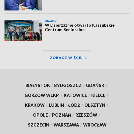
GDAŃSK
W Dzierżążnie otwarto Kaszubskie
Centrum Senioralne
ZOBACZ WIĘCEJ
BIAŁYSTOK
/
BYDGOSZCZ
/
GDAŃSK
/
GORZÓW WLKP.
/
KATOWICE
/
KIELCE
/
KRAKÓW
/
LUBLIN
/
ŁÓDŹ
/
OLSZTYN
/
OPOLE
/
POZNAŃ
/
RZESZÓW
/
SZCZECIN
/
WARSZAWA
/
WROCŁAW