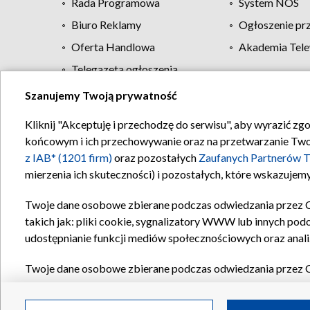
Rada Programowa
System NOS
Biuro Reklamy
Ogłoszenie pr
Oferta Handlowa
Akademia Tele
Telegazeta ogłoszenia
Szanujemy Twoją prywatność
Regulamin TVP
Kliknij "Akceptuję i przechodzę do serwisu", aby wyrazić zg
końcowym i ich przechowywanie oraz na przetwarzanie Twoich
z IAB* (1201 firm)
oraz pozostałych
Zaufanych Partnerów T
mierzenia ich skuteczności) i pozostałych, które wskazujemy
Twoje dane osobowe zbierane podczas odwiedzania przez 
takich jak: pliki cookie, sygnalizatory WWW lub innych pod
udostępnianie funkcji mediów społecznościowych oraz anali
Twoje dane osobowe zbierane podczas odwiedzania przez 
plików cookie, informacje o Twoich wyszukiwaniach w serwi
Partnerów TVP
dla realizacji następujących celów i funkc