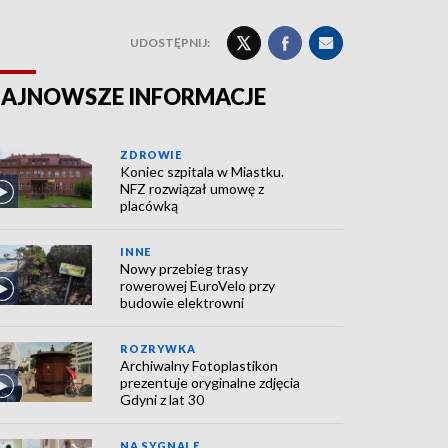
UDOSTĘPNIJ:
AJNOWSZE INFORMACJE
ZDROWIE
Koniec szpitala w Miastku.
NFZ rozwiązał umowę z
placówką
INNE
Nowy przebieg trasy
rowerowej EuroVelo przy
budowie elektrowni
ROZRYWKA
Archiwalny Fotoplastikon
prezentuje oryginalne zdjęcia
Gdyni z lat 30
NA SYGNALE