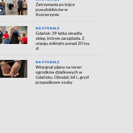
Zatrzymania po bójce
pseudokibiców w
Kościerzynie
NA SYGNALE
Gdańsk: 39-latka okradła
sklep, którym zarządzała. Z
utargu zniknęło ponad 20 tys.
zł
NA SYGNALE
Wtargnął pijany na teren
ogródków działkowych w
Gdańsku. Obrażał, bił i...gryzł
przypadkowe osoby