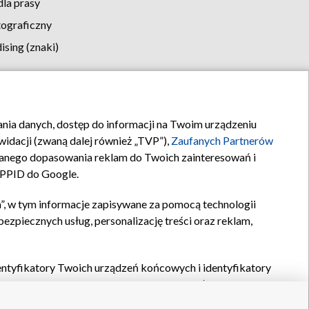
la prasy
tograficzny
sing (znaki)
klamy
Kontakt
rania danych, dostęp do informacji na Twoim urządzeniu
idacji (zwaną dalej również „TVP”),
Zaufanych Partnerów
anego dopasowania reklam do Twoich zainteresowań i
a PPID do Google.
”, w tym informacje zapisywane za pomocą technologii
zpiecznych usług, personalizację treści oraz reklam,
identyfikatory Twoich urządzeń końcowych i identyfikatory
P,
Zaufanych Partnerów z IAB
oraz pozostałych
Zaufanych
 wyboru podstawowych reklam, wyboru spersonalizowanych