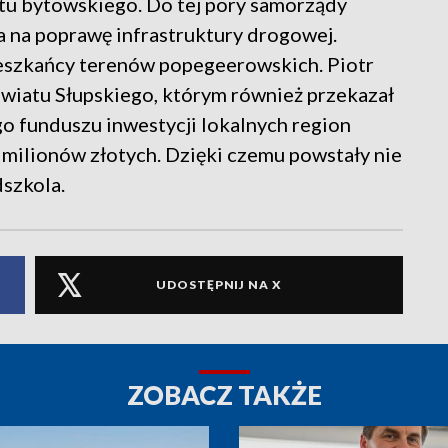
atu bytowskiego. Do tej pory samorządy
 na poprawę infrastruktury drogowej.
eszkańcy terenów popegeerowskich. Piotr
owiatu Słupskiego, którym również przekazał
 funduszu inwestycji lokalnych region
0 milionów złotych. Dzięki czemu powstały nie
dszkola.
UDOSTĘPNIJ NA X
ZOBACZ TAKŻE