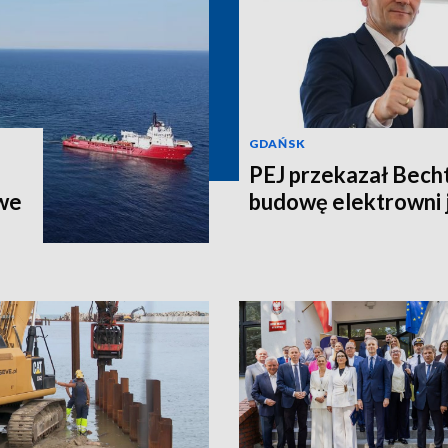
GDAŃSK
PEJ przekazał Bech
we
budowę elektrowni 