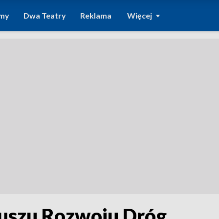
amy
Dwa Teatry
Reklama
Więcej
duszu Rozwoju Dróg