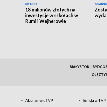
GDAŃSK
GDAŃSK
18 milionów złotych na
Zosta
inwestycje w szkołach w
wydan
Rumi i Wejherowie
BIAŁYSTOK
/
BYDGO
OLSZTY
Abonament TVP
Emisja w TVP