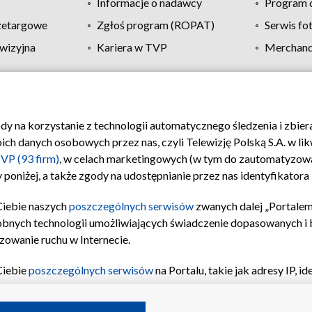
Informacje o nadawcy
Program d
zetargowe
Zgłoś program (ROPAT)
Serwis fo
wizyjna
Kariera w TVP
Merchandi
Polityka prywatności
Moje zgody
Pomoc
Biuro re
ody na korzystanie z technologii automatycznego śledzenia i zbie
 danych osobowych przez nas, czyli Telewizję Polską S.A. w likw
VP (93 firm)
, w celach marketingowych (w tym do zautomatyzow
 poniżej, a także zgody na udostępnianie przez nas identyfikator
Ciebie naszych
poszczególnych serwisów
zwanych dalej „Portalem
obnych technologii umożliwiających świadczenie dopasowanych i be
zowanie ruchu w Internecie.
Ciebie
poszczególnych serwisów
na Portalu, takie jak adresy IP, 
sach Portalu czy historia odwiedzin będą przetwarzane przez TV
ji: przechowywania informacji na urządzeniu lub dostęp do nich,
©2026 Telewizja Polska S.A. w likwidacji