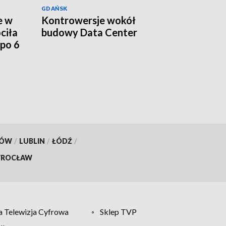
GDAŃSK
e w
Kontrowersje wokół
ciła
budowy Data Center
po 6
KÓW
/
LUBLIN
/
ŁÓDŹ
/
ROCŁAW
 Telewizja Cyfrowa
Sklep TVP