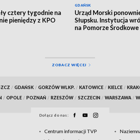
GDAŃSK
ły cztery tygodnie na
Urząd Morski ponowni
ie pieniędzy z KPO
Słupsku. Instytucja wró
na Pomorze Środkowe 
latach
ZOBACZ WIĘCEJ
SZCZ
/
GDAŃSK
/
GORZÓW WLKP.
/
KATOWICE
/
KIELCE
/
KRA
N
/
OPOLE
/
POZNAŃ
/
RZESZÓW
/
SZCZECIN
/
WARSZAWA
/
W
Dołącz do nas:
Centrum informacji TVP
Naziemna