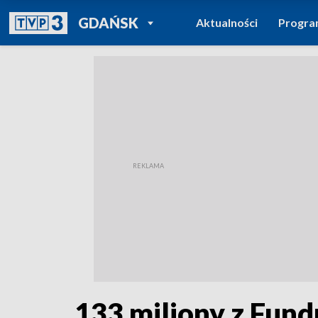
POWRÓT DO
GDAŃSK
Aktualności
Progr
TVP REGIONY
133 miliony z Fun