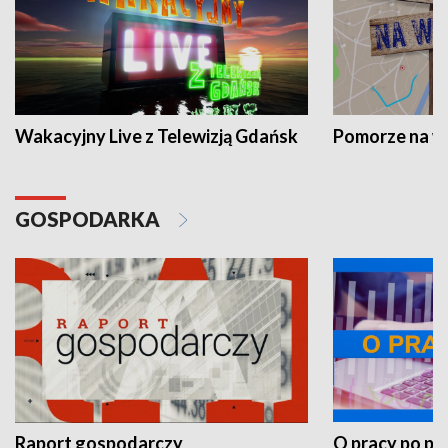
Wakacyjny Live z Telewizją Gdańsk
Pomorze na 
GOSPODARKA
Raport gospodarczy
O pracy po pr