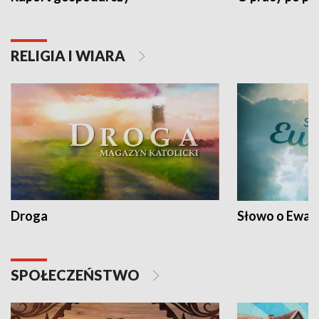
RELIGIA I WIARA
Droga
Słowo o Ewang
SPOŁECZEŃSTWO