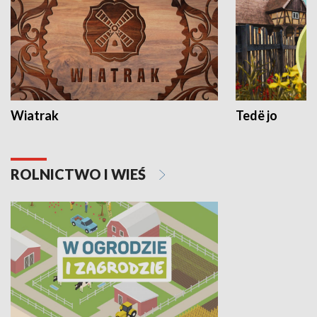
Wiatrak
Tedë jo
ROLNICTWO I WIEŚ