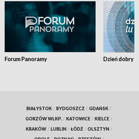
Forum Panoramy
Dzień dobry t
BIAŁYSTOK
/
BYDGOSZCZ
/
GDAŃSK
/
GORZÓW WLKP.
/
KATOWICE
/
KIELCE
/
KRAKÓW
/
LUBLIN
/
ŁÓDŹ
/
OLSZTYN
/