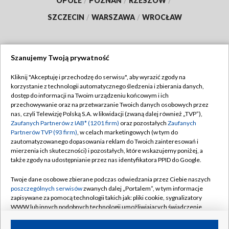
OPOLE
/
POZNAŃ
/
RZESZÓW
/
SZCZECIN
/
WARSZAWA
/
WROCŁAW
Szanujemy Twoją prywatność
Dołącz do nas:
Kliknij "Akceptuję i przechodzę do serwisu", aby wyrazić zgody na
korzystanie z technologii automatycznego śledzenia i zbierania danych,
TVP
dostęp do informacji na Twoim urządzeniu końcowym i ich
Abonament TVP
przechowywanie oraz na przetwarzanie Twoich danych osobowych przez
Regulamin TVP
nas, czyli Telewizję Polską S.A. w likwidacji (zwaną dalej również „TVP”),
Emisja w TVP
Zaufanych Partnerów z IAB* (1201 firm)
oraz pozostałych
Zaufanych
Polityka prywatności
Partnerów TVP (93 firm)
, w celach marketingowych (w tym do
Centrum informacji TVP
Moje zgody
zautomatyzowanego dopasowania reklam do Twoich zainteresowań i
mierzenia ich skuteczności) i pozostałych, które wskazujemy poniżej, a
Naziemna Telewizja Cyfrowa
Pomoc
także zgody na udostępnianie przez nas identyfikatora PPID do Google.
Sklep TVP
Biuro reklamy
Twoje dane osobowe zbierane podczas odwiedzania przez Ciebie naszych
Rada Programowa
poszczególnych serwisów
zwanych dalej „Portalem”, w tym informacje
Kontakt
zapisywane za pomocą technologii takich jak: pliki cookie, sygnalizatory
System NOS
WWW lub innych podobnych technologii umożliwiających świadczenie
dopasowanych i bezpiecznych usług, personalizację treści oraz reklam,
Informacje o nadawcy
Kanały
udostępnianie funkcji mediów społecznościowych oraz analizowanie