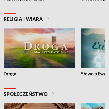
RELIGIA I WIARA
Droga
Słowo o Ewang
SPOŁECZEŃSTWO