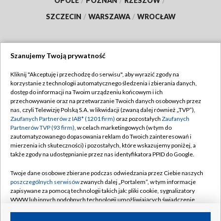
OPOLE
/
POZNAŃ
/
RZESZÓW
/
SZCZECIN
/
WARSZAWA
/
WROCŁAW
Szanujemy Twoją prywatność
Dołącz do nas:
Kliknij "Akceptuję i przechodzę do serwisu", aby wyrazić zgody na
korzystanie z technologii automatycznego śledzenia i zbierania danych,
TVP
dostęp do informacji na Twoim urządzeniu końcowym i ich
Abonament TVP
przechowywanie oraz na przetwarzanie Twoich danych osobowych przez
Regulamin TVP
nas, czyli Telewizję Polską S.A. w likwidacji (zwaną dalej również „TVP”),
Emisja w TVP
Zaufanych Partnerów z IAB* (1201 firm)
oraz pozostałych
Zaufanych
Polityka prywatności
Partnerów TVP (93 firm)
, w celach marketingowych (w tym do
Centrum informacji TVP
Moje zgody
zautomatyzowanego dopasowania reklam do Twoich zainteresowań i
mierzenia ich skuteczności) i pozostałych, które wskazujemy poniżej, a
Naziemna Telewizja Cyfrowa
Pomoc
także zgody na udostępnianie przez nas identyfikatora PPID do Google.
Sklep TVP
Biuro reklamy
Twoje dane osobowe zbierane podczas odwiedzania przez Ciebie naszych
Rada Programowa
poszczególnych serwisów
zwanych dalej „Portalem”, w tym informacje
Kontakt
zapisywane za pomocą technologii takich jak: pliki cookie, sygnalizatory
System NOS
WWW lub innych podobnych technologii umożliwiających świadczenie
dopasowanych i bezpiecznych usług, personalizację treści oraz reklam,
Informacje o nadawcy
Kanały
udostępnianie funkcji mediów społecznościowych oraz analizowanie