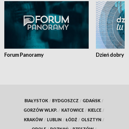
Forum Panoramy
Dzień dobry t
BIAŁYSTOK
/
BYDGOSZCZ
/
GDAŃSK
/
GORZÓW WLKP.
/
KATOWICE
/
KIELCE
/
KRAKÓW
/
LUBLIN
/
ŁÓDŹ
/
OLSZTYN
/