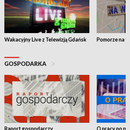
Wakacyjny Live z Telewizją Gdańsk
Pomorze na 
GOSPODARKA
Raport gospodarczy
O pracy po pr