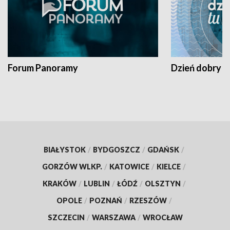
Forum Panoramy
Dzień dobry t
BIAŁYSTOK
/
BYDGOSZCZ
/
GDAŃSK
/
GORZÓW WLKP.
/
KATOWICE
/
KIELCE
/
KRAKÓW
/
LUBLIN
/
ŁÓDŹ
/
OLSZTYN
/
OPOLE
/
POZNAŃ
/
RZESZÓW
/
SZCZECIN
/
WARSZAWA
/
WROCŁAW