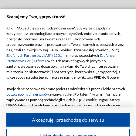
Szanujemy Twoją prywatność
Dołącz do nas:
Kliknij "Akceptuję i przechodzę do serwisu", aby wyrazić zgody na
korzystanie z technologii automatycznego śledzenia i zbierania danych,
TVP
dostęp do informacji na Twoim urządzeniu końcowym i ich
Abonament TVP
przechowywanie oraz na przetwarzanie Twoich danych osobowych przez
Regulamin TVP
nas, czyli Telewizję Polską S.A. w likwidacji (zwaną dalej również „TVP”),
Emisja w TVP
Zaufanych Partnerów z IAB* (1201 firm)
oraz pozostałych
Zaufanych
Polityka prywatności
Partnerów TVP (93 firm)
, w celach marketingowych (w tym do
Centrum informacji TVP
Moje zgody
zautomatyzowanego dopasowania reklam do Twoich zainteresowań i
mierzenia ich skuteczności) i pozostałych, które wskazujemy poniżej, a
Naziemna Telewizja Cyfrowa
Pomoc
także zgody na udostępnianie przez nas identyfikatora PPID do Google.
Sklep TVP
Biuro reklamy
Twoje dane osobowe zbierane podczas odwiedzania przez Ciebie naszych
Rada Programowa
poszczególnych serwisów
zwanych dalej „Portalem”, w tym informacje
Kontakt
zapisywane za pomocą technologii takich jak: pliki cookie, sygnalizatory
System NOS
WWW lub innych podobnych technologii umożliwiających świadczenie
dopasowanych i bezpiecznych usług, personalizację treści oraz reklam,
Informacje o nadawcy
Kanały
udostępnianie funkcji mediów społecznościowych oraz analizowanie
Akceptuję i przechodzę do serwisu
ruchu w Internecie.
Program dla prasy
©2026 Telewizja Polska S.A. w likwidacji
Biuro Reklamy
Twoje dane osobowe zbierane podczas odwiedzania przez Ciebie
Ustawienia zaawansowane