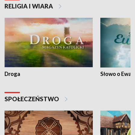
RELIGIA I WIARA
Droga
Słowo o Ewang
SPOŁECZEŃSTWO