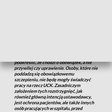
(…) do 1 marca wszystkie osoby pracujące
m.in. w szpitalach , wykonujące zawody
zarówno medyczne, jak i niemedyczne
mają obowiązek poddać się pełnemu
cyklowi szczepienia przeciw COVID-19,
podobnie jak np. przeciw Wirusowemu
Zapaleniu Wątroby. Ten obowiązek nie
dotyczy osób, które posiadają
bezwzględne przeciwwskazanie do
szczepienia. W tym momencie należy
podkreślić, że chodzi o obowiązek, a nie
przywilej czy uprawienie. Osoby, które nie
poddadzą się obowiązkowemu
szczepieniu, nie będę mogły świadczyć
pracy na rzecz UCK. Zasadniczym
założeniem tych rozstrzygnięć, jak
również główną intencją ustawodawcy,
jest ochrona pacjentów, ale także innych
osób pracujących w szpitalu, przed