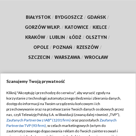
BIAŁYSTOK
/
BYDGOSZCZ
/
GDAŃSK
/
GORZÓW WLKP.
/
KATOWICE
/
KIELCE
/
KRAKÓW
/
LUBLIN
/
ŁÓDŹ
/
OLSZTYN
/
OPOLE
/
POZNAŃ
/
RZESZÓW
/
SZCZECIN
/
WARSZAWA
/
WROCŁAW
Szanujemy Twoją prywatność
Dołącz do nas:
Kliknij "Akceptuję i przechodzę do serwisu", aby wyrazić zgody na
korzystanie z technologii automatycznego śledzenia i zbierania danych,
TVP
dostęp do informacji na Twoim urządzeniu końcowym i ich
Abonament TVP
przechowywanie oraz na przetwarzanie Twoich danych osobowych przez
Regulamin TVP
nas, czyli Telewizję Polską S.A. w likwidacji (zwaną dalej również „TVP”),
Emisja w TVP
Polityka prywatności
Zaufanych Partnerów z IAB* (1201 firm)
oraz pozostałych
Zaufanych
Partnerów TVP (93 firm)
, w celach marketingowych (w tym do
Centrum informacji TVP
Moje zgody
zautomatyzowanego dopasowania reklam do Twoich zainteresowań i