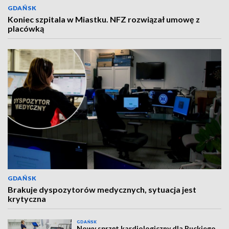
GDAŃSK
Koniec szpitala w Miastku. NFZ rozwiązał umowę z
placówką
GDAŃSK
Brakuje dyspozytorów medycznych, sytuacja jest
krytyczna
GDAŃSK
Nowy sprzęt kardiologiczny dla Puckiego