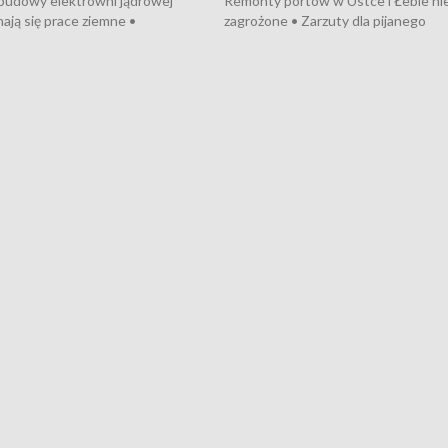
 budowy elektrowni jądrowej
Remonty portów w Ustce i Łebie ni
ają się prace ziemne •
zagrożone • Zarzuty dla pijanego
o umowę na budowę obwodnicy
kierowcy ciągnika • Protest
u Gdańskiego • Za kilka dni
poszkodowanych przez dewelopera
e ORP „Wicher” • 18 milionów
Gdyni • Milion zł dla dzieci z UCK od
a inwestycje w szkołach w Rumi
Cancer Fighters • Efekty wpisu Gdy
owie • Nowy sprzęt
Listę UNESCO • Kaszubscy kuczerz
iczny dla Puckiego Szpitala • Na
witali Tour de Pologne
znów rekordowe upały