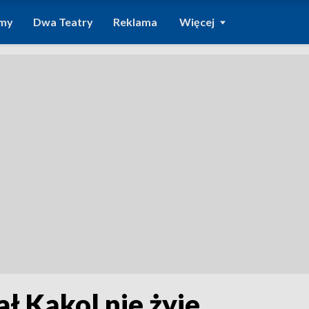
amy
Dwa Teatry
Reklama
Więcej
ł Kąkol nie żyje