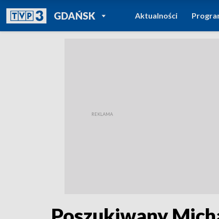
POWRÓT DO
GDAŃSK
Aktualności
Progr
TVP REGIONY
Poszukiwany Micha