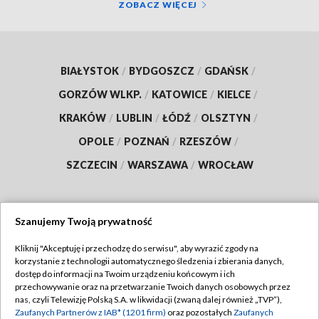
ZOBACZ WIĘCEJ
BIAŁYSTOK
/
BYDGOSZCZ
/
GDAŃSK
/
GORZÓW WLKP.
/
KATOWICE
/
KIELCE
/
KRAKÓW
/
LUBLIN
/
ŁÓDŹ
/
OLSZTYN
/
OPOLE
/
POZNAŃ
/
RZESZÓW
/
SZCZECIN
/
WARSZAWA
/
WROCŁAW
Szanujemy Twoją prywatność
Dołącz do nas:
Kliknij "Akceptuję i przechodzę do serwisu", aby wyrazić zgody na
korzystanie z technologii automatycznego śledzenia i zbierania danych,
TVP
dostęp do informacji na Twoim urządzeniu końcowym i ich
Abonament TVP
przechowywanie oraz na przetwarzanie Twoich danych osobowych przez
Regulamin TVP
nas, czyli Telewizję Polską S.A. w likwidacji (zwaną dalej również „TVP”),
Emisja w TVP
Polityka prywatności
Zaufanych Partnerów z IAB* (1201 firm)
oraz pozostałych
Zaufanych