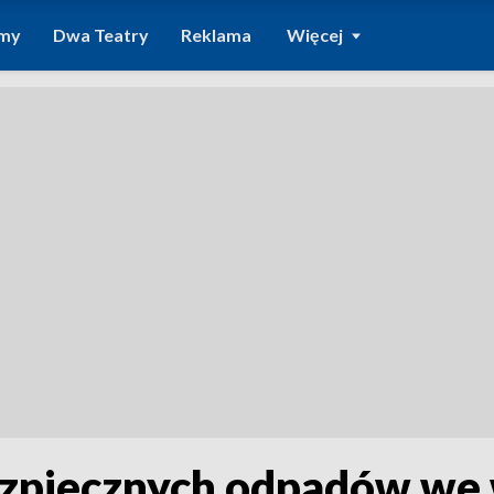
amy
Dwa Teatry
Reklama
Więcej
ezpiecznych odpadów we