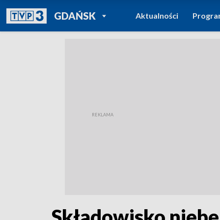
POWRÓT DO
GDAŃSK
Aktualności
Progr
TVP REGIONY
Składowisko nieb