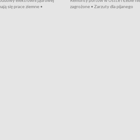
 budowy elektrowni jądrowej
Remonty portów w Ustce i Łebie ni
ają się prace ziemne •
zagrożone • Zarzuty dla pijanego
o umowę na budowę obwodnicy
kierowcy ciągnika • Protest
u Gdańskiego • Za kilka dni
poszkodowanych przez dewelopera
e ORP „Wicher” • 18 milionów
Gdyni • Milion zł dla dzieci z UCK od
a inwestycje w szkołach w Rumi
Cancer Fighters • Efekty wpisu Gdy
owie • Nowy sprzęt
Listę UNESCO • Kaszubscy kuczerz
iczny dla Puckiego Szpitala • Na
witali Tour de Pologne
znów rekordowe upały