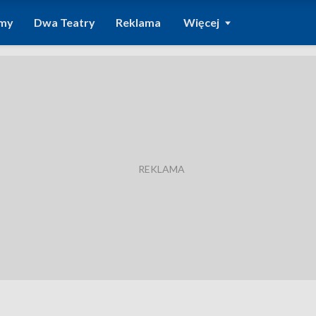
amy
Dwa Teatry
Reklama
Więcej