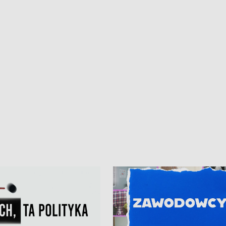
iczny dla Puckiego Szpitala • Na
witali Tour de Pologne
znów rekordowe upały