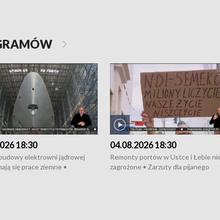
OGRAMÓW
026 18:30
04.08.2026 18:30
 budowy elektrowni jądrowej
Remonty portów w Ustce i Łebie ni
ają się prace ziemne •
zagrożone • Zarzuty dla pijanego
o umowę na budowę obwodnicy
kierowcy ciągnika • Protest
u Gdańskiego • Za kilka dni
poszkodowanych przez dewelopera
e ORP „Wicher” • 18 milionów
Gdyni • Milion zł dla dzieci z UCK od
a inwestycje w szkołach w Rumi
Cancer Fighters • Efekty wpisu Gdy
owie • Nowy sprzęt
Listę UNESCO • Kaszubscy kuczerz