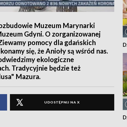
 rozbudowie Muzeum Marynarki
i Muzeum Gdyni. O zorganizowanej
Ziewamy pomocy dla gdańskich
D
konamy się, że Anioły są wśród nas.
 odwiedzimy ekologiczne
h. Tradycyjnie będzie też
lusa" Mazura.
UDOSTĘPNIJ NA X
D