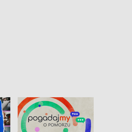
kibiców na trasie przejazdu peletonu
Tour de Pologne przez Kaszuby