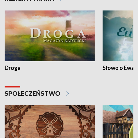
Droga
Słowo o Ewang
SPOŁECZEŃSTWO