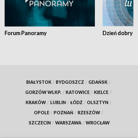
Forum Panoramy
Dzień dobry t
BIAŁYSTOK
/
BYDGOSZCZ
/
GDAŃSK
/
GORZÓW WLKP.
/
KATOWICE
/
KIELCE
/
KRAKÓW
/
LUBLIN
/
ŁÓDŹ
/
OLSZTYN
/
OPOLE
/
POZNAŃ
/
RZESZÓW
/
SZCZECIN
/
WARSZAWA
/
WROCŁAW