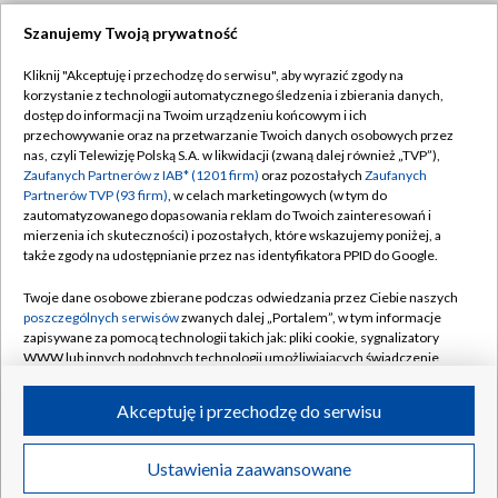
Szanujemy Twoją prywatność
Dołącz do nas:
Kliknij "Akceptuję i przechodzę do serwisu", aby wyrazić zgody na
korzystanie z technologii automatycznego śledzenia i zbierania danych,
TVP
dostęp do informacji na Twoim urządzeniu końcowym i ich
Abonament TVP
przechowywanie oraz na przetwarzanie Twoich danych osobowych przez
Regulamin TVP
nas, czyli Telewizję Polską S.A. w likwidacji (zwaną dalej również „TVP”),
Emisja w TVP
Zaufanych Partnerów z IAB* (1201 firm)
oraz pozostałych
Zaufanych
Polityka prywatności
Partnerów TVP (93 firm)
, w celach marketingowych (w tym do
Centrum informacji TVP
Moje zgody
zautomatyzowanego dopasowania reklam do Twoich zainteresowań i
mierzenia ich skuteczności) i pozostałych, które wskazujemy poniżej, a
Naziemna Telewizja Cyfrowa
Pomoc
także zgody na udostępnianie przez nas identyfikatora PPID do Google.
Sklep TVP
Biuro reklamy
Twoje dane osobowe zbierane podczas odwiedzania przez Ciebie naszych
Rada Programowa
poszczególnych serwisów
zwanych dalej „Portalem”, w tym informacje
Kontakt
zapisywane za pomocą technologii takich jak: pliki cookie, sygnalizatory
System NOS
WWW lub innych podobnych technologii umożliwiających świadczenie
dopasowanych i bezpiecznych usług, personalizację treści oraz reklam,
Informacje o nadawcy
Kanały
udostępnianie funkcji mediów społecznościowych oraz analizowanie
Akceptuję i przechodzę do serwisu
ruchu w Internecie.
Program dla prasy
©2026 Telewizja Polska S.A. w likwidacji
Biuro Reklamy
Twoje dane osobowe zbierane podczas odwiedzania przez Ciebie
Ustawienia zaawansowane
poszczególnych serwisów
na Portalu, takie jak adresy IP, identyfikatory
Ogłoszenie przetargowe