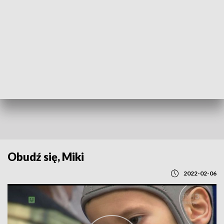
POWRÓT DO
GDAŃSK
TVP REGIONY
Obudź się, Miki
2022-02-06