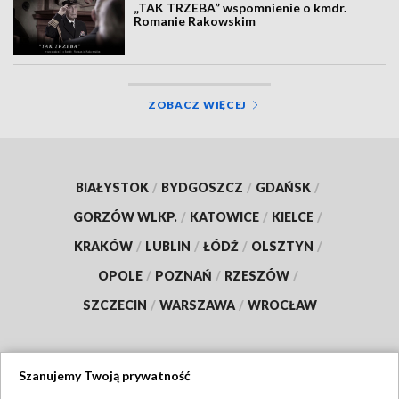
„TAK TRZEBA” wspomnienie o kmdr.
Romanie Rakowskim
ZOBACZ WIĘCEJ
BIAŁYSTOK
/
BYDGOSZCZ
/
GDAŃSK
/
GORZÓW WLKP.
/
KATOWICE
/
KIELCE
/
KRAKÓW
/
LUBLIN
/
ŁÓDŹ
/
OLSZTYN
/
OPOLE
/
POZNAŃ
/
RZESZÓW
/
SZCZECIN
/
WARSZAWA
/
WROCŁAW
Szanujemy Twoją prywatność
Dołącz do nas: