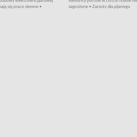
 budowy elektrowni jądrowej
Remonty portów w Ustce i Łebie ni
ają się prace ziemne •
zagrożone • Zarzuty dla pijanego
o umowę na budowę obwodnicy
kierowcy ciągnika • Protest
u Gdańskiego • Za kilka dni
poszkodowanych przez dewelopera
e ORP „Wicher” • 18 milionów
Gdyni • Milion zł dla dzieci z UCK od
a inwestycje w szkołach w Rumi
Cancer Fighters • Efekty wpisu Gdy
owie • Nowy sprzęt
Listę UNESCO • Kaszubscy kuczerz
iczny dla Puckiego Szpitala • Na
witali Tour de Pologne
znów rekordowe upały