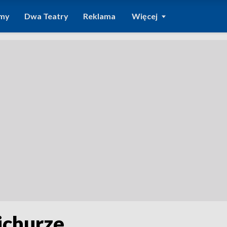
amy
Dwa Teatry
Reklama
Więcej
wichurze