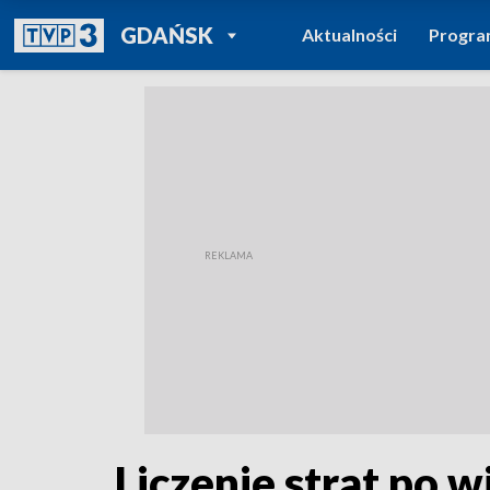
POWRÓT DO
GDAŃSK
Aktualności
Progr
TVP REGIONY
Liczenie strat po 