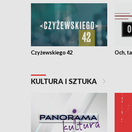
Czyżewskiego 42
Och, ta
KULTURA I SZTUKA