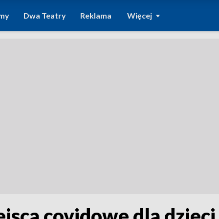
amy
Dwa Teatry
Reklama
Więcej
jsca covidowe dla dzieci