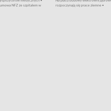
dyspozytorów medycznych •
Na placu budowy elektrowni jądrow
umowa NFZ ze szpitalem w
rozpoczynają się prace ziemne •
• Otwarto Morski Terminal
Podpisano umowę na budowę obwo
nkowy • Budowa morskiej farmy
Starogardu Gdańskiego • Za kilka dn
 • Korki na gdańskich Stogach •
wodowanie ORP „Wicher” • 18 mili
czne zachowania na torach •
złotych na inwestycje w szkołach w
nowych „trajtków” dla Gdyni
i Wejherowie • Nowy sprzęt
kardiologiczny dla Puckiego Szpitala
Pomorzu znów rekordowe upały