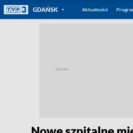
POWRÓT DO
GDAŃSK
Aktualności
Progr
TVP REGIONY
Nowe szpitalne mie