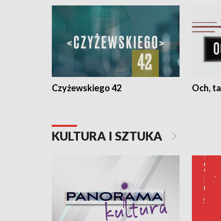
Czyżewskiego 42
Och, ta
KULTURA I SZTUKA