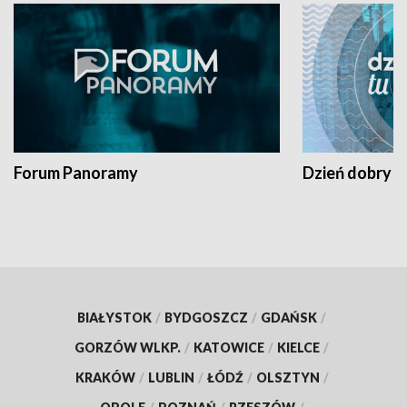
Forum Panoramy
Dzień dobry t
BIAŁYSTOK
/
BYDGOSZCZ
/
GDAŃSK
/
GORZÓW WLKP.
/
KATOWICE
/
KIELCE
/
KRAKÓW
/
LUBLIN
/
ŁÓDŹ
/
OLSZTYN
/