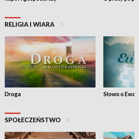
RELIGIA I WIARA
Droga
Słowo o Ewang
SPOŁECZEŃSTWO