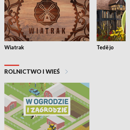
Wiatrak
Tedë jo
ROLNICTWO I WIEŚ