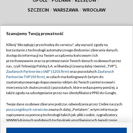
OPOLE
/
POZNAŃ
/
RZESZÓW
/
SZCZECIN
/
WARSZAWA
/
WROCŁAW
Szanujemy Twoją prywatność
Dołącz do nas:
Kliknij "Akceptuję i przechodzę do serwisu", aby wyrazić zgody na
korzystanie z technologii automatycznego śledzenia i zbierania danych,
TVP
dostęp do informacji na Twoim urządzeniu końcowym i ich
Abonament TVP
przechowywanie oraz na przetwarzanie Twoich danych osobowych przez
Regulamin TVP
nas, czyli Telewizję Polską S.A. w likwidacji (zwaną dalej również „TVP”),
Emisja w TVP
Zaufanych Partnerów z IAB* (1201 firm)
oraz pozostałych
Zaufanych
Polityka prywatności
Partnerów TVP (93 firm)
, w celach marketingowych (w tym do
Centrum informacji TVP
Moje zgody
zautomatyzowanego dopasowania reklam do Twoich zainteresowań i
mierzenia ich skuteczności) i pozostałych, które wskazujemy poniżej, a
Naziemna Telewizja Cyfrowa
Pomoc
także zgody na udostępnianie przez nas identyfikatora PPID do Google.
Sklep TVP
Biuro reklamy
Twoje dane osobowe zbierane podczas odwiedzania przez Ciebie naszych
Rada Programowa
poszczególnych serwisów
zwanych dalej „Portalem”, w tym informacje
Kontakt
zapisywane za pomocą technologii takich jak: pliki cookie, sygnalizatory
System NOS
WWW lub innych podobnych technologii umożliwiających świadczenie
dopasowanych i bezpiecznych usług, personalizację treści oraz reklam,
Informacje o nadawcy
Kanały
udostępnianie funkcji mediów społecznościowych oraz analizowanie