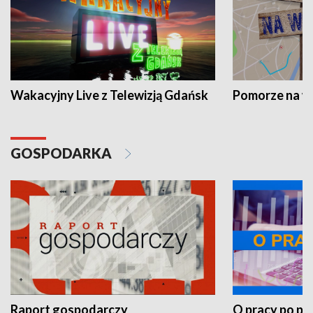
Wakacyjny Live z Telewizją Gdańsk
Pomorze na 
GOSPODARKA
Raport gospodarczy
O pracy po pr