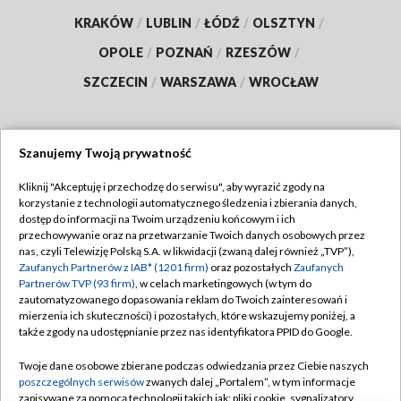
KRAKÓW
/
LUBLIN
/
ŁÓDŹ
/
OLSZTYN
/
OPOLE
/
POZNAŃ
/
RZESZÓW
/
SZCZECIN
/
WARSZAWA
/
WROCŁAW
Szanujemy Twoją prywatność
Dołącz do nas:
Kliknij "Akceptuję i przechodzę do serwisu", aby wyrazić zgody na
korzystanie z technologii automatycznego śledzenia i zbierania danych,
TVP
dostęp do informacji na Twoim urządzeniu końcowym i ich
Abonament TVP
przechowywanie oraz na przetwarzanie Twoich danych osobowych przez
Regulamin TVP
nas, czyli Telewizję Polską S.A. w likwidacji (zwaną dalej również „TVP”),
Emisja w TVP
Polityka prywatności
Zaufanych Partnerów z IAB* (1201 firm)
oraz pozostałych
Zaufanych
Partnerów TVP (93 firm)
, w celach marketingowych (w tym do
Centrum informacji TVP
Moje zgody
zautomatyzowanego dopasowania reklam do Twoich zainteresowań i
mierzenia ich skuteczności) i pozostałych, które wskazujemy poniżej, a
Naziemna Telewizja Cyfrowa
Pomoc
także zgody na udostępnianie przez nas identyfikatora PPID do Google.
Sklep TVP
Biuro reklamy
Twoje dane osobowe zbierane podczas odwiedzania przez Ciebie naszych
Rada Programowa
Kontakt
poszczególnych serwisów
zwanych dalej „Portalem”, w tym informacje
zapisywane za pomocą technologii takich jak: pliki cookie, sygnalizatory