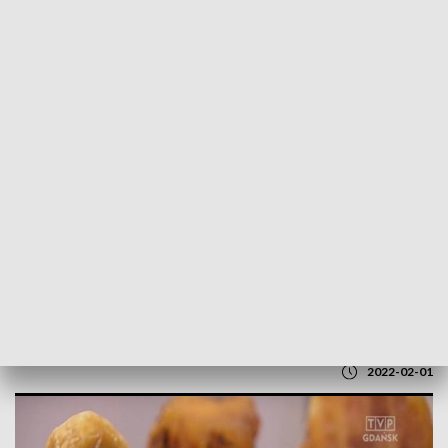
POWRÓT DO
GDAŃSK
TVP REGIONY
Wysyp bursztynu cieszy poszukiwaczy i
turystów
2022-02-01