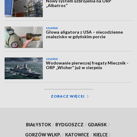
Nowy system uzbrojenia na ORP
„Albatros”
GDAŃSK
Głowa aligatora z USA – niecodzienne
znalezisko w gdyńskim porcie
GDAŃSK
Wodowanie pierwszej fregaty Miecznik -
ORP „Wicher” już w sierpniu
ZOBACZ WIĘCEJ
BIAŁYSTOK
/
BYDGOSZCZ
/
GDAŃSK
/
GORZÓW WLKP.
/
KATOWICE
/
KIELCE
/