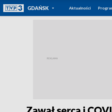
POWRÓT DO
GDAŃSK
Aktualności
Progr
TVP REGIONY
Zawał serca i COV