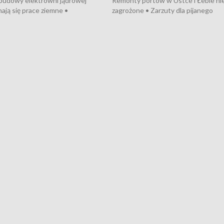
 budowy elektrowni jądrowej
Remonty portów w Ustce i Łebie ni
ają się prace ziemne •
zagrożone • Zarzuty dla pijanego
o umowę na budowę obwodnicy
kierowcy ciągnika • Protest
u Gdańskiego • Za kilka dni
poszkodowanych przez dewelopera
e ORP „Wicher” • 18 milionów
Gdyni • Milion zł dla dzieci z UCK od
a inwestycje w szkołach w Rumi
Cancer Fighters • Efekty wpisu Gdy
owie • Nowy sprzęt
Listę UNESCO • Kaszubscy kuczerz
iczny dla Puckiego Szpitala • Na
witali Tour de Pologne
znów rekordowe upały