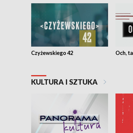
Czyżewskiego 42
Och, ta
KULTURA I SZTUKA