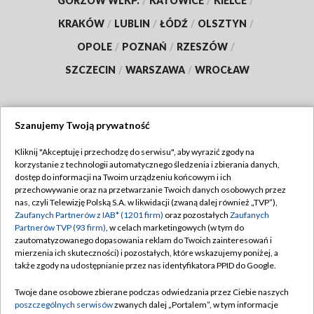
GORZÓW WLKP.
/
KATOWICE
/
KIELCE
/
KRAKÓW
/
LUBLIN
/
ŁÓDŹ
/
OLSZTYN
/
OPOLE
/
POZNAŃ
/
RZESZÓW
/
SZCZECIN
/
WARSZAWA
/
WROCŁAW
Szanujemy Twoją prywatność
Dołącz do nas:
Kliknij "Akceptuję i przechodzę do serwisu", aby wyrazić zgody na
korzystanie z technologii automatycznego śledzenia i zbierania danych,
TVP
dostęp do informacji na Twoim urządzeniu końcowym i ich
Abonament TVP
przechowywanie oraz na przetwarzanie Twoich danych osobowych przez
Regulamin TVP
nas, czyli Telewizję Polską S.A. w likwidacji (zwaną dalej również „TVP”),
Emisja w TVP
Zaufanych Partnerów z IAB* (1201 firm)
oraz pozostałych
Zaufanych
Polityka prywatności
Partnerów TVP (93 firm)
, w celach marketingowych (w tym do
Centrum informacji TVP
Moje zgody
zautomatyzowanego dopasowania reklam do Twoich zainteresowań i
mierzenia ich skuteczności) i pozostałych, które wskazujemy poniżej, a
Naziemna Telewizja Cyfrowa
Pomoc
także zgody na udostępnianie przez nas identyfikatora PPID do Google.
Sklep TVP
Biuro reklamy
Twoje dane osobowe zbierane podczas odwiedzania przez Ciebie naszych
Rada Programowa
poszczególnych serwisów
zwanych dalej „Portalem”, w tym informacje
Kontakt