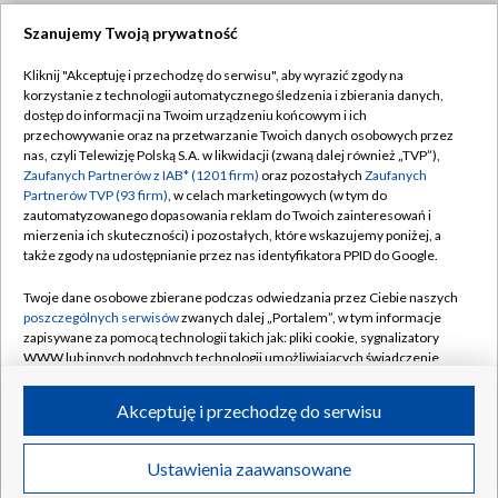
Szanujemy Twoją prywatność
Dołącz do nas:
Kliknij "Akceptuję i przechodzę do serwisu", aby wyrazić zgody na
korzystanie z technologii automatycznego śledzenia i zbierania danych,
TVP
dostęp do informacji na Twoim urządzeniu końcowym i ich
Abonament TVP
przechowywanie oraz na przetwarzanie Twoich danych osobowych przez
Regulamin TVP
nas, czyli Telewizję Polską S.A. w likwidacji (zwaną dalej również „TVP”),
Emisja w TVP
Zaufanych Partnerów z IAB* (1201 firm)
oraz pozostałych
Zaufanych
Polityka prywatności
Partnerów TVP (93 firm)
, w celach marketingowych (w tym do
Centrum informacji TVP
Moje zgody
zautomatyzowanego dopasowania reklam do Twoich zainteresowań i
mierzenia ich skuteczności) i pozostałych, które wskazujemy poniżej, a
Naziemna Telewizja Cyfrowa
Pomoc
także zgody na udostępnianie przez nas identyfikatora PPID do Google.
Sklep TVP
Biuro reklamy
Twoje dane osobowe zbierane podczas odwiedzania przez Ciebie naszych
Rada Programowa
poszczególnych serwisów
zwanych dalej „Portalem”, w tym informacje
Kontakt
zapisywane za pomocą technologii takich jak: pliki cookie, sygnalizatory
System NOS
WWW lub innych podobnych technologii umożliwiających świadczenie
dopasowanych i bezpiecznych usług, personalizację treści oraz reklam,
Informacje o nadawcy
Kanały
udostępnianie funkcji mediów społecznościowych oraz analizowanie
Akceptuję i przechodzę do serwisu
ruchu w Internecie.
Program dla prasy
©2026 Telewizja Polska S.A. w likwidacji
Biuro Reklamy
Twoje dane osobowe zbierane podczas odwiedzania przez Ciebie
Ustawienia zaawansowane
poszczególnych serwisów
na Portalu, takie jak adresy IP, identyfikatory
Ogłoszenie przetargowe