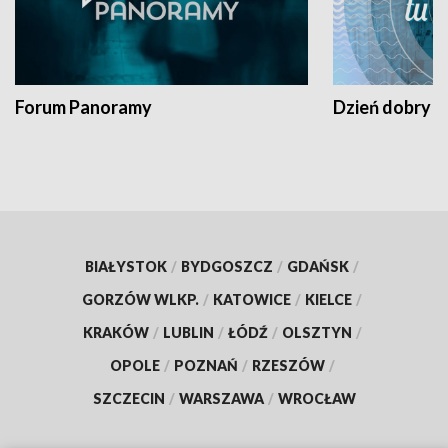
Forum Panoramy
Dzień dobry t
BIAŁYSTOK
/
BYDGOSZCZ
/
GDAŃSK
/
GORZÓW WLKP.
/
KATOWICE
/
KIELCE
/
KRAKÓW
/
LUBLIN
/
ŁÓDŹ
/
OLSZTYN
/
OPOLE
/
POZNAŃ
/
RZESZÓW
/
SZCZECIN
/
WARSZAWA
/
WROCŁAW