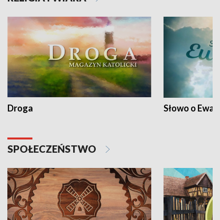
Droga
Słowo o Ewang
SPOŁECZEŃSTWO