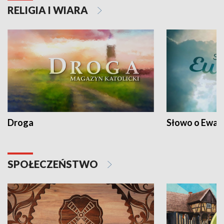
RELIGIA I WIARA
Droga
Słowo o Ewang
SPOŁECZEŃSTWO