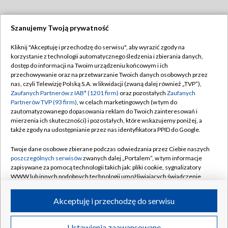
Szanujemy Twoją prywatność
Dołącz do nas:
Kliknij "Akceptuję i przechodzę do serwisu", aby wyrazić zgody na
korzystanie z technologii automatycznego śledzenia i zbierania danych,
TVP
dostęp do informacji na Twoim urządzeniu końcowym i ich
Abonament TVP
przechowywanie oraz na przetwarzanie Twoich danych osobowych przez
Regulamin TVP
nas, czyli Telewizję Polską S.A. w likwidacji (zwaną dalej również „TVP”),
Emisja w TVP
Zaufanych Partnerów z IAB* (1201 firm)
oraz pozostałych
Zaufanych
Polityka prywatności
Partnerów TVP (93 firm)
, w celach marketingowych (w tym do
Centrum informacji TVP
Moje zgody
zautomatyzowanego dopasowania reklam do Twoich zainteresowań i
mierzenia ich skuteczności) i pozostałych, które wskazujemy poniżej, a
Naziemna Telewizja Cyfrowa
Pomoc
także zgody na udostępnianie przez nas identyfikatora PPID do Google.
Sklep TVP
Biuro reklamy
Twoje dane osobowe zbierane podczas odwiedzania przez Ciebie naszych
Rada Programowa
poszczególnych serwisów
zwanych dalej „Portalem”, w tym informacje
Kontakt
zapisywane za pomocą technologii takich jak: pliki cookie, sygnalizatory
System NOS
WWW lub innych podobnych technologii umożliwiających świadczenie
dopasowanych i bezpiecznych usług, personalizację treści oraz reklam,
Informacje o nadawcy
Kanały
udostępnianie funkcji mediów społecznościowych oraz analizowanie
Akceptuję i przechodzę do serwisu
ruchu w Internecie.
Program dla prasy
©2026 Telewizja Polska S.A. w likwidacji
Biuro Reklamy
Twoje dane osobowe zbierane podczas odwiedzania przez Ciebie
Ustawienia zaawansowane