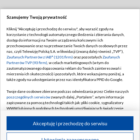
Szanujemy Twoją prywatność
Dołącz do nas:
Kliknij "Akceptuję i przechodzę do serwisu", aby wyrazić zgody na
korzystanie z technologii automatycznego śledzenia i zbierania danych,
TVP
dostęp do informacji na Twoim urządzeniu końcowym i ich
Abonament TVP
przechowywanie oraz na przetwarzanie Twoich danych osobowych przez
Regulamin TVP
nas, czyli Telewizję Polską S.A. w likwidacji (zwaną dalej również „TVP”),
Emisja w TVP
Zaufanych Partnerów z IAB* (1201 firm)
oraz pozostałych
Zaufanych
Polityka prywatności
Partnerów TVP (93 firm)
, w celach marketingowych (w tym do
Centrum informacji TVP
Moje zgody
zautomatyzowanego dopasowania reklam do Twoich zainteresowań i
mierzenia ich skuteczności) i pozostałych, które wskazujemy poniżej, a
Naziemna Telewizja Cyfrowa
Pomoc
także zgody na udostępnianie przez nas identyfikatora PPID do Google.
Sklep TVP
Biuro reklamy
Twoje dane osobowe zbierane podczas odwiedzania przez Ciebie naszych
Rada Programowa
poszczególnych serwisów
zwanych dalej „Portalem”, w tym informacje
Kontakt
zapisywane za pomocą technologii takich jak: pliki cookie, sygnalizatory
System NOS
WWW lub innych podobnych technologii umożliwiających świadczenie
dopasowanych i bezpiecznych usług, personalizację treści oraz reklam,
Informacje o nadawcy
Kanały
udostępnianie funkcji mediów społecznościowych oraz analizowanie
Akceptuję i przechodzę do serwisu
ruchu w Internecie.
Program dla prasy
©2026 Telewizja Polska S.A. w likwidacji
Biuro Reklamy
Twoje dane osobowe zbierane podczas odwiedzania przez Ciebie
Ustawienia zaawansowane