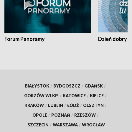
Forum Panoramy
Dzień dobry t
BIAŁYSTOK
/
BYDGOSZCZ
/
GDAŃSK
/
GORZÓW WLKP.
/
KATOWICE
/
KIELCE
/
KRAKÓW
/
LUBLIN
/
ŁÓDŹ
/
OLSZTYN
/
OPOLE
/
POZNAŃ
/
RZESZÓW
/
SZCZECIN
/
WARSZAWA
/
WROCŁAW