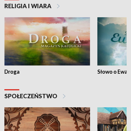
RELIGIA I WIARA
Droga
Słowo o Ewang
SPOŁECZEŃSTWO