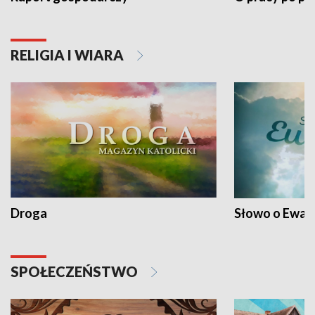
RELIGIA I WIARA
Droga
Słowo o Ewang
SPOŁECZEŃSTWO