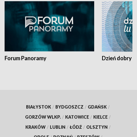
Forum Panoramy
Dzień dobry t
BIAŁYSTOK
/
BYDGOSZCZ
/
GDAŃSK
/
GORZÓW WLKP.
/
KATOWICE
/
KIELCE
/
KRAKÓW
/
LUBLIN
/
ŁÓDŹ
/
OLSZTYN
/