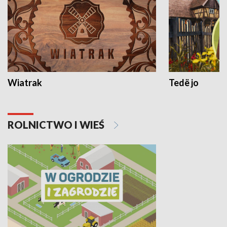
Wiatrak
Tedë jo
ROLNICTWO I WIEŚ