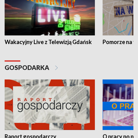
Wakacyjny Live z Telewizją Gdańsk
Pomorze na 
GOSPODARKA
Raport gospodarczy
O pracy po pr