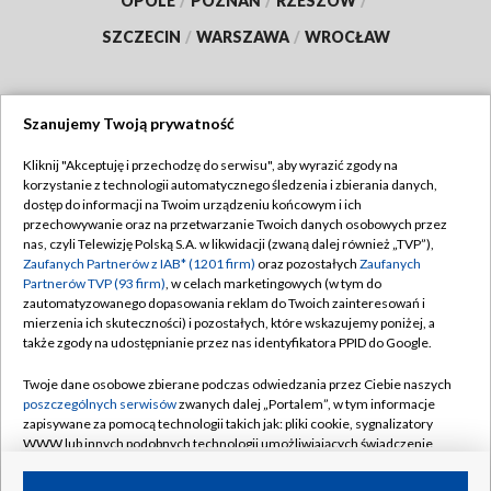
OPOLE
/
POZNAŃ
/
RZESZÓW
/
SZCZECIN
/
WARSZAWA
/
WROCŁAW
Szanujemy Twoją prywatność
Dołącz do nas:
Kliknij "Akceptuję i przechodzę do serwisu", aby wyrazić zgody na
korzystanie z technologii automatycznego śledzenia i zbierania danych,
TVP
dostęp do informacji na Twoim urządzeniu końcowym i ich
Abonament TVP
przechowywanie oraz na przetwarzanie Twoich danych osobowych przez
Regulamin TVP
nas, czyli Telewizję Polską S.A. w likwidacji (zwaną dalej również „TVP”),
Emisja w TVP
Zaufanych Partnerów z IAB* (1201 firm)
oraz pozostałych
Zaufanych
Polityka prywatności
Partnerów TVP (93 firm)
, w celach marketingowych (w tym do
Centrum informacji TVP
Moje zgody
zautomatyzowanego dopasowania reklam do Twoich zainteresowań i
mierzenia ich skuteczności) i pozostałych, które wskazujemy poniżej, a
Naziemna Telewizja Cyfrowa
Pomoc
także zgody na udostępnianie przez nas identyfikatora PPID do Google.
Sklep TVP
Biuro reklamy
Twoje dane osobowe zbierane podczas odwiedzania przez Ciebie naszych
Rada Programowa
poszczególnych serwisów
zwanych dalej „Portalem”, w tym informacje
Kontakt
zapisywane za pomocą technologii takich jak: pliki cookie, sygnalizatory
System NOS
WWW lub innych podobnych technologii umożliwiających świadczenie
dopasowanych i bezpiecznych usług, personalizację treści oraz reklam,
Informacje o nadawcy
Kanały
udostępnianie funkcji mediów społecznościowych oraz analizowanie