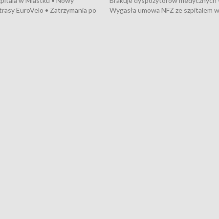
pitala w Miastku • Nowy
Brakuje dyspozytorów medycznych 
trasy EuroVelo • Zatrzymania po
Wygasła umowa NFZ ze szpitalem 
ościerzynie • Mieszkańcy
Miastku • Otwarto Morski Terminal
ą przeciwko budowie trasy
Przeładunkowy • Budowa morskiej 
wej • Kolejne konwoje
wiatrowej • Korki na gdańskich Sto
ne z Trójmiasta na Ukrainę •
Niebezpieczne zachowania na torac
ciewia na Jarmarku św.
Dziewięć nowych „trajtków” dla Gdy
• Gdynia z lat 30. w
ikonie