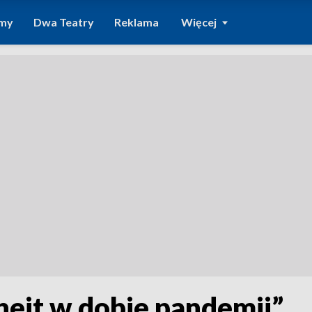
amy
Dwa Teatry
Reklama
Więcej
 hejt w dobie pandemii”