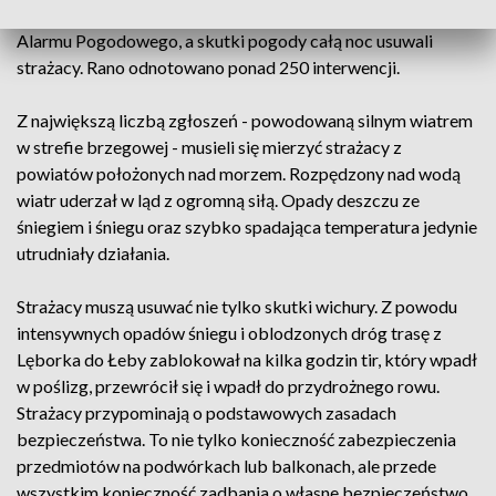
nim między innymi obserwatorzy pogody z Pomorskiego
Alarmu Pogodowego, a skutki pogody całą noc usuwali
strażacy. Rano odnotowano ponad 250 interwencji.
Z największą liczbą zgłoszeń - powodowaną silnym wiatrem
w strefie brzegowej - musieli się mierzyć strażacy z
powiatów położonych nad morzem. Rozpędzony nad wodą
wiatr uderzał w ląd z ogromną siłą. Opady deszczu ze
śniegiem i śniegu oraz szybko spadająca temperatura jedynie
utrudniały działania.
Strażacy muszą usuwać nie tylko skutki wichury. Z powodu
intensywnych opadów śniegu i oblodzonych dróg trasę z
Lęborka do Łeby zablokował na kilka godzin tir, który wpadł
w poślizg, przewrócił się i wpadł do przydrożnego rowu.
Strażacy przypominają o podstawowych zasadach
bezpieczeństwa. To nie tylko konieczność zabezpieczenia
przedmiotów na podwórkach lub balkonach, ale przede
wszystkim konieczność zadbania o własne bezpieczeństwo.