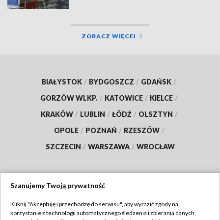
ZOBACZ WIĘCEJ
BIAŁYSTOK
/
BYDGOSZCZ
/
GDAŃSK
/
GORZÓW WLKP.
/
KATOWICE
/
KIELCE
/
KRAKÓW
/
LUBLIN
/
ŁÓDŹ
/
OLSZTYN
/
OPOLE
/
POZNAŃ
/
RZESZÓW
/
SZCZECIN
/
WARSZAWA
/
WROCŁAW
Szanujemy Twoją prywatność
Dołącz do nas:
Kliknij "Akceptuję i przechodzę do serwisu", aby wyrazić zgody na
korzystanie z technologii automatycznego śledzenia i zbierania danych,
TVP