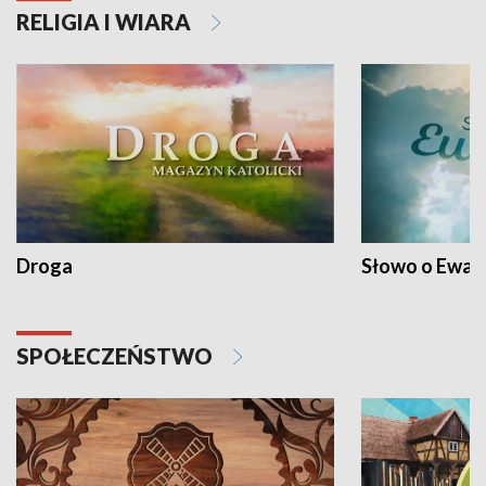
RELIGIA I WIARA
Droga
Słowo o Ewang
SPOŁECZEŃSTWO