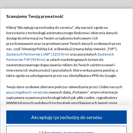
Szanujemy Twoją prywatność
Dołącz do nas:
Kliknij "Akceptuję i przechodzę do serwisu", aby wyrazić zgody na
korzystanie z technologii automatycznego śledzenia i zbierania danych,
TVP
dostęp do informacji na Twoim urządzeniu końcowym i ich
Abonament TVP
przechowywanie oraz na przetwarzanie Twoich danych osobowych przez
Regulamin TVP
nas, czyli Telewizję Polską S.A. w likwidacji (zwaną dalej również „TVP”),
Emisja w TVP
Zaufanych Partnerów z IAB* (1201 firm)
oraz pozostałych
Zaufanych
Polityka prywatności
Partnerów TVP (93 firm)
, w celach marketingowych (w tym do
Centrum informacji TVP
Moje zgody
zautomatyzowanego dopasowania reklam do Twoich zainteresowań i
mierzenia ich skuteczności) i pozostałych, które wskazujemy poniżej, a
Naziemna Telewizja Cyfrowa
Pomoc
także zgody na udostępnianie przez nas identyfikatora PPID do Google.
Sklep TVP
Biuro reklamy
Twoje dane osobowe zbierane podczas odwiedzania przez Ciebie naszych
Rada Programowa
poszczególnych serwisów
zwanych dalej „Portalem”, w tym informacje
Kontakt
zapisywane za pomocą technologii takich jak: pliki cookie, sygnalizatory
System NOS
WWW lub innych podobnych technologii umożliwiających świadczenie
dopasowanych i bezpiecznych usług, personalizację treści oraz reklam,
Informacje o nadawcy
Kanały
udostępnianie funkcji mediów społecznościowych oraz analizowanie
Akceptuję i przechodzę do serwisu
ruchu w Internecie.
Program dla prasy
©2026 Telewizja Polska S.A. w likwidacji
Biuro Reklamy
Twoje dane osobowe zbierane podczas odwiedzania przez Ciebie
Ustawienia zaawansowane