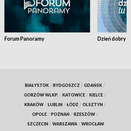
Forum Panoramy
Dzień dobry t
BIAŁYSTOK
/
BYDGOSZCZ
/
GDAŃSK
/
GORZÓW WLKP.
/
KATOWICE
/
KIELCE
/
KRAKÓW
/
LUBLIN
/
ŁÓDŹ
/
OLSZTYN
/
OPOLE
/
POZNAŃ
/
RZESZÓW
/
SZCZECIN
/
WARSZAWA
/
WROCŁAW