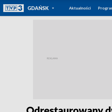
POWRÓT DO
GDAŃSK
Aktualności
Progr
TVP REGIONY
Odrestaurowany d