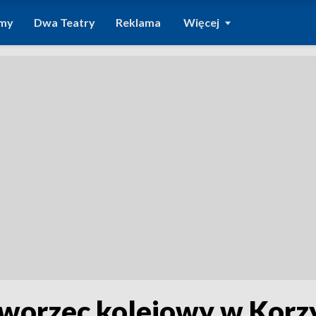
amy
Dwa Teatry
Reklama
Więcej
worzec kolejowy w Korz