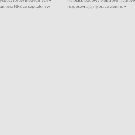
dyspozytorów medycznych •
Na placu budowy elektrowni jądrow
umowa NFZ ze szpitalem w
rozpoczynają się prace ziemne •
• Otwarto Morski Terminal
Podpisano umowę na budowę obwo
nkowy • Budowa morskiej farmy
Starogardu Gdańskiego • Za kilka dn
 • Korki na gdańskich Stogach •
wodowanie ORP „Wicher” • 18 mili
czne zachowania na torach •
złotych na inwestycje w szkołach w
nowych „trajtków” dla Gdyni
i Wejherowie • Nowy sprzęt
kardiologiczny dla Puckiego Szpitala
Pomorzu znów rekordowe upały