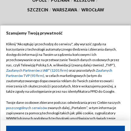
OPOLE
/
POZNAŃ
/
RZESZÓW
/
SZCZECIN
/
WARSZAWA
/
WROCŁAW
Szanujemy Twoją prywatność
Dołącz do nas:
Kliknij "Akceptuję i przechodzę do serwisu", aby wyrazić zgody na
korzystanie z technologii automatycznego śledzenia i zbierania danych,
TVP
dostęp do informacji na Twoim urządzeniu końcowym i ich
Abonament TVP
przechowywanie oraz na przetwarzanie Twoich danych osobowych przez
Regulamin TVP
nas, czyli Telewizję Polską S.A. w likwidacji (zwaną dalej również „TVP”),
Emisja w TVP
Zaufanych Partnerów z IAB* (1201 firm)
oraz pozostałych
Zaufanych
Polityka prywatności
Partnerów TVP (93 firm)
, w celach marketingowych (w tym do
Centrum informacji TVP
Moje zgody
zautomatyzowanego dopasowania reklam do Twoich zainteresowań i
mierzenia ich skuteczności) i pozostałych, które wskazujemy poniżej, a
Naziemna Telewizja Cyfrowa
Pomoc
także zgody na udostępnianie przez nas identyfikatora PPID do Google.
Sklep TVP
Biuro reklamy
Twoje dane osobowe zbierane podczas odwiedzania przez Ciebie naszych
Rada Programowa
poszczególnych serwisów
zwanych dalej „Portalem”, w tym informacje
Kontakt
zapisywane za pomocą technologii takich jak: pliki cookie, sygnalizatory
System NOS
WWW lub innych podobnych technologii umożliwiających świadczenie
dopasowanych i bezpiecznych usług, personalizację treści oraz reklam,
Informacje o nadawcy
Kanały
udostępnianie funkcji mediów społecznościowych oraz analizowanie