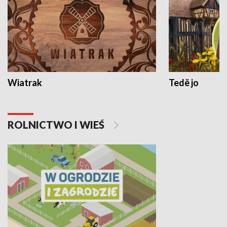
Wiatrak
Tedë jo
ROLNICTWO I WIEŚ