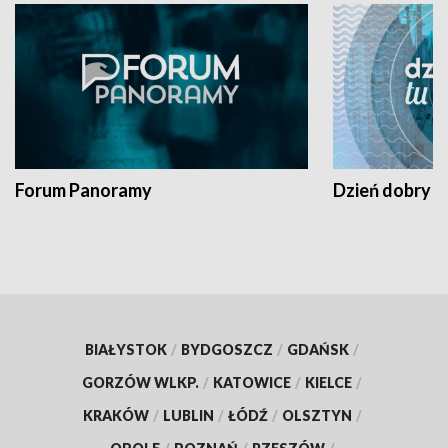
Forum Panoramy
Dzień dobry t
BIAŁYSTOK
/
BYDGOSZCZ
/
GDAŃSK
/
GORZÓW WLKP.
/
KATOWICE
/
KIELCE
/
KRAKÓW
/
LUBLIN
/
ŁÓDŹ
/
OLSZTYN
/