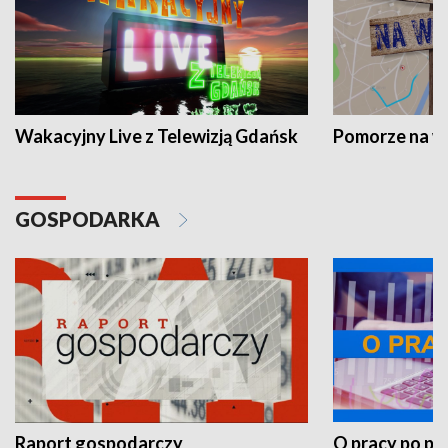
Wakacyjny Live z Telewizją Gdańsk
Pomorze na 
GOSPODARKA
Raport gospodarczy
O pracy po pr