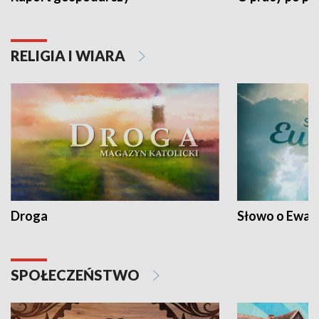
RELIGIA I WIARA
Droga
Słowo o Ewang
SPOŁECZEŃSTWO