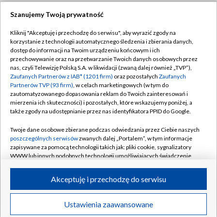
Szanujemy Twoją prywatność
Dołącz do nas:
Kliknij "Akceptuję i przechodzę do serwisu", aby wyrazić zgody na
korzystanie z technologii automatycznego śledzenia i zbierania danych,
TVP
dostęp do informacji na Twoim urządzeniu końcowym i ich
Abonament TVP
przechowywanie oraz na przetwarzanie Twoich danych osobowych przez
Regulamin TVP
nas, czyli Telewizję Polską S.A. w likwidacji (zwaną dalej również „TVP”),
Emisja w TVP
Zaufanych Partnerów z IAB* (1201 firm)
oraz pozostałych
Zaufanych
Polityka prywatności
Partnerów TVP (93 firm)
, w celach marketingowych (w tym do
Centrum informacji TVP
Moje zgody
zautomatyzowanego dopasowania reklam do Twoich zainteresowań i
mierzenia ich skuteczności) i pozostałych, które wskazujemy poniżej, a
Naziemna Telewizja Cyfrowa
Pomoc
także zgody na udostępnianie przez nas identyfikatora PPID do Google.
Sklep TVP
Biuro reklamy
Twoje dane osobowe zbierane podczas odwiedzania przez Ciebie naszych
Rada Programowa
poszczególnych serwisów
zwanych dalej „Portalem”, w tym informacje
Kontakt
zapisywane za pomocą technologii takich jak: pliki cookie, sygnalizatory
System NOS
WWW lub innych podobnych technologii umożliwiających świadczenie
dopasowanych i bezpiecznych usług, personalizację treści oraz reklam,
Informacje o nadawcy
Kanały
udostępnianie funkcji mediów społecznościowych oraz analizowanie
Akceptuję i przechodzę do serwisu
ruchu w Internecie.
Program dla prasy
©2026 Telewizja Polska S.A. w likwidacji
Biuro Reklamy
Twoje dane osobowe zbierane podczas odwiedzania przez Ciebie
Ustawienia zaawansowane
poszczególnych serwisów
na Portalu, takie jak adresy IP, identyfikatory
Ogłoszenie przetargowe