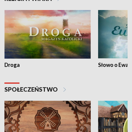
Droga
Słowo o Ewang
SPOŁECZEŃSTWO