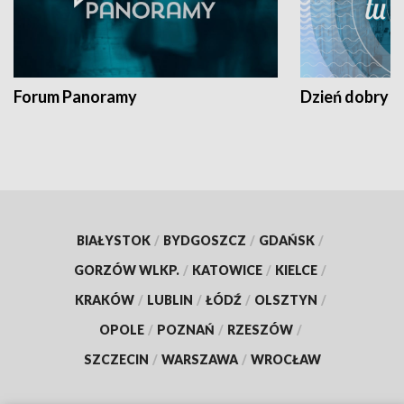
Forum Panoramy
Dzień dobry t
BIAŁYSTOK
/
BYDGOSZCZ
/
GDAŃSK
/
GORZÓW WLKP.
/
KATOWICE
/
KIELCE
/
KRAKÓW
/
LUBLIN
/
ŁÓDŹ
/
OLSZTYN
/
OPOLE
/
POZNAŃ
/
RZESZÓW
/
SZCZECIN
/
WARSZAWA
/
WROCŁAW