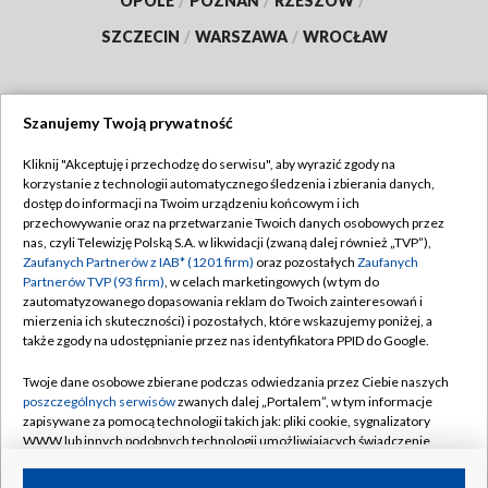
OPOLE
/
POZNAŃ
/
RZESZÓW
/
SZCZECIN
/
WARSZAWA
/
WROCŁAW
Szanujemy Twoją prywatność
Dołącz do nas:
Kliknij "Akceptuję i przechodzę do serwisu", aby wyrazić zgody na
korzystanie z technologii automatycznego śledzenia i zbierania danych,
TVP
dostęp do informacji na Twoim urządzeniu końcowym i ich
Abonament TVP
przechowywanie oraz na przetwarzanie Twoich danych osobowych przez
Regulamin TVP
nas, czyli Telewizję Polską S.A. w likwidacji (zwaną dalej również „TVP”),
Emisja w TVP
Zaufanych Partnerów z IAB* (1201 firm)
oraz pozostałych
Zaufanych
Polityka prywatności
Partnerów TVP (93 firm)
, w celach marketingowych (w tym do
Centrum informacji TVP
Moje zgody
zautomatyzowanego dopasowania reklam do Twoich zainteresowań i
mierzenia ich skuteczności) i pozostałych, które wskazujemy poniżej, a
Naziemna Telewizja Cyfrowa
Pomoc
także zgody na udostępnianie przez nas identyfikatora PPID do Google.
Sklep TVP
Biuro reklamy
Twoje dane osobowe zbierane podczas odwiedzania przez Ciebie naszych
Rada Programowa
poszczególnych serwisów
zwanych dalej „Portalem”, w tym informacje
Kontakt
zapisywane za pomocą technologii takich jak: pliki cookie, sygnalizatory
System NOS
WWW lub innych podobnych technologii umożliwiających świadczenie
dopasowanych i bezpiecznych usług, personalizację treści oraz reklam,
Informacje o nadawcy
Kanały
udostępnianie funkcji mediów społecznościowych oraz analizowanie