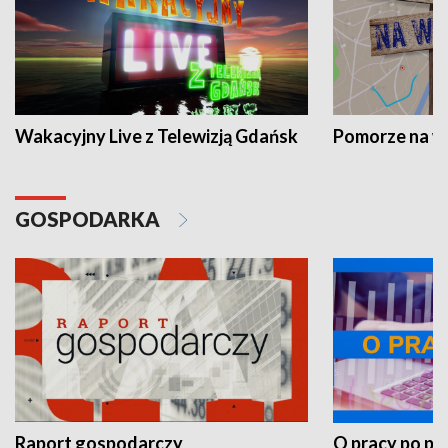
Wakacyjny Live z Telewizją Gdańsk
Pomorze na 
GOSPODARKA
Raport gospodarczy
O pracy po pr