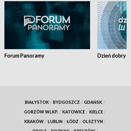
Forum Panoramy
Dzień dobry t
BIAŁYSTOK
/
BYDGOSZCZ
/
GDAŃSK
/
GORZÓW WLKP.
/
KATOWICE
/
KIELCE
/
KRAKÓW
/
LUBLIN
/
ŁÓDŹ
/
OLSZTYN
/