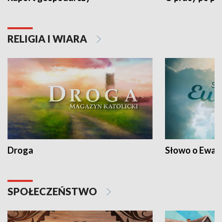
RELIGIA I WIARA
Droga
Słowo o Ewang
SPOŁECZEŃSTWO