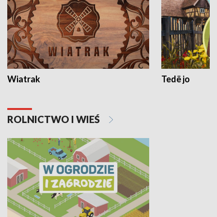
Wiatrak
Tedë jo
ROLNICTWO I WIEŚ