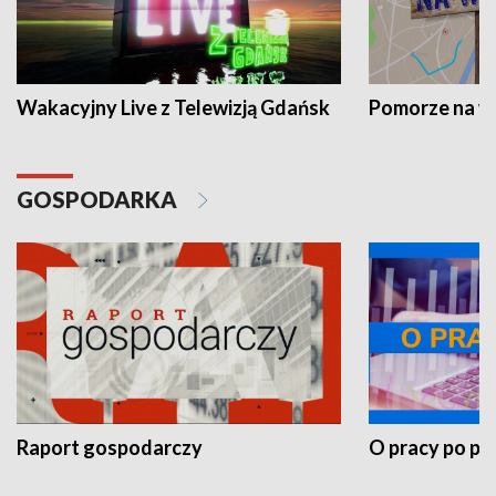
Wakacyjny Live z Telewizją Gdańsk
Pomorze na 
GOSPODARKA
Raport gospodarczy
O pracy po pr