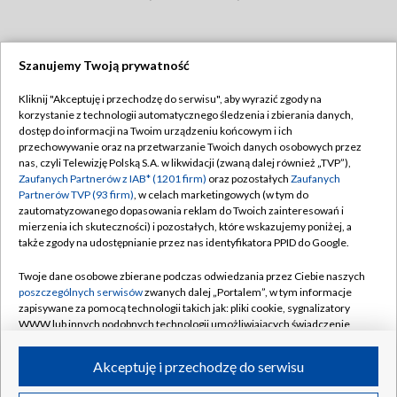
Szanujemy Twoją prywatność
Dołącz do nas:
Kliknij "Akceptuję i przechodzę do serwisu", aby wyrazić zgody na
korzystanie z technologii automatycznego śledzenia i zbierania danych,
TVP
dostęp do informacji na Twoim urządzeniu końcowym i ich
Abonament TVP
przechowywanie oraz na przetwarzanie Twoich danych osobowych przez
Regulamin TVP
nas, czyli Telewizję Polską S.A. w likwidacji (zwaną dalej również „TVP”),
Emisja w TVP
Zaufanych Partnerów z IAB* (1201 firm)
oraz pozostałych
Zaufanych
Polityka prywatności
Partnerów TVP (93 firm)
, w celach marketingowych (w tym do
Centrum informacji TVP
Moje zgody
zautomatyzowanego dopasowania reklam do Twoich zainteresowań i
mierzenia ich skuteczności) i pozostałych, które wskazujemy poniżej, a
Naziemna Telewizja Cyfrowa
Pomoc
także zgody na udostępnianie przez nas identyfikatora PPID do Google.
Sklep TVP
Biuro reklamy
Twoje dane osobowe zbierane podczas odwiedzania przez Ciebie naszych
Rada Programowa
poszczególnych serwisów
zwanych dalej „Portalem”, w tym informacje
Kontakt
zapisywane za pomocą technologii takich jak: pliki cookie, sygnalizatory
System NOS
WWW lub innych podobnych technologii umożliwiających świadczenie
dopasowanych i bezpiecznych usług, personalizację treści oraz reklam,
Informacje o nadawcy
Kanały
udostępnianie funkcji mediów społecznościowych oraz analizowanie
Akceptuję i przechodzę do serwisu
ruchu w Internecie.
Program dla prasy
©2026 Telewizja Polska S.A. w likwidacji