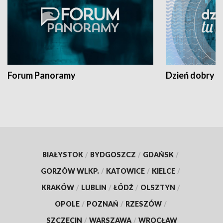
Forum Panoramy
Dzień dobry t
BIAŁYSTOK
/
BYDGOSZCZ
/
GDAŃSK
/
GORZÓW WLKP.
/
KATOWICE
/
KIELCE
/
KRAKÓW
/
LUBLIN
/
ŁÓDŹ
/
OLSZTYN
/
OPOLE
/
POZNAŃ
/
RZESZÓW
/
SZCZECIN
/
WARSZAWA
/
WROCŁAW