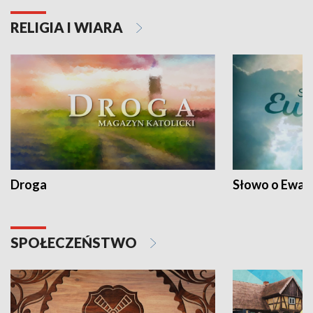
RELIGIA I WIARA
Droga
Słowo o Ewang
SPOŁECZEŃSTWO