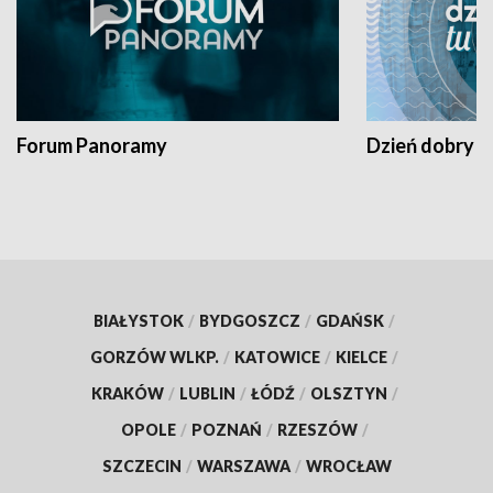
Forum Panoramy
Dzień dobry t
BIAŁYSTOK
/
BYDGOSZCZ
/
GDAŃSK
/
GORZÓW WLKP.
/
KATOWICE
/
KIELCE
/
KRAKÓW
/
LUBLIN
/
ŁÓDŹ
/
OLSZTYN
/
OPOLE
/
POZNAŃ
/
RZESZÓW
/
SZCZECIN
/
WARSZAWA
/
WROCŁAW