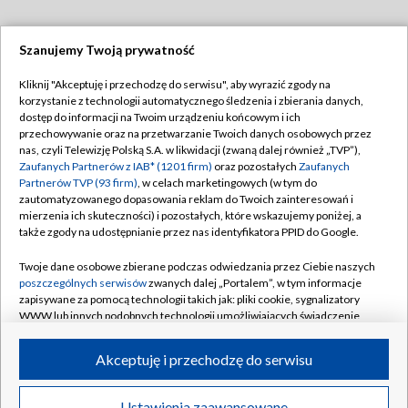
Szanujemy Twoją prywatność
Dołącz do nas:
Kliknij "Akceptuję i przechodzę do serwisu", aby wyrazić zgody na
korzystanie z technologii automatycznego śledzenia i zbierania danych,
TVP
dostęp do informacji na Twoim urządzeniu końcowym i ich
Abonament TVP
przechowywanie oraz na przetwarzanie Twoich danych osobowych przez
Regulamin TVP
nas, czyli Telewizję Polską S.A. w likwidacji (zwaną dalej również „TVP”),
Emisja w TVP
Zaufanych Partnerów z IAB* (1201 firm)
oraz pozostałych
Zaufanych
Polityka prywatności
Partnerów TVP (93 firm)
, w celach marketingowych (w tym do
Centrum informacji TVP
Moje zgody
zautomatyzowanego dopasowania reklam do Twoich zainteresowań i
mierzenia ich skuteczności) i pozostałych, które wskazujemy poniżej, a
Naziemna Telewizja Cyfrowa
Pomoc
także zgody na udostępnianie przez nas identyfikatora PPID do Google.
Sklep TVP
Biuro reklamy
Twoje dane osobowe zbierane podczas odwiedzania przez Ciebie naszych
Rada Programowa
poszczególnych serwisów
zwanych dalej „Portalem”, w tym informacje
Kontakt
zapisywane za pomocą technologii takich jak: pliki cookie, sygnalizatory
System NOS
WWW lub innych podobnych technologii umożliwiających świadczenie
dopasowanych i bezpiecznych usług, personalizację treści oraz reklam,
Informacje o nadawcy
Kanały
udostępnianie funkcji mediów społecznościowych oraz analizowanie
Akceptuję i przechodzę do serwisu
ruchu w Internecie.
Program dla prasy
©2026 Telewizja Polska S.A. w likwidacji
Biuro Reklamy
Twoje dane osobowe zbierane podczas odwiedzania przez Ciebie
Ustawienia zaawansowane