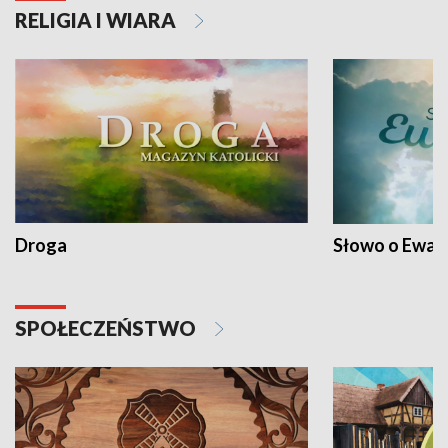
RELIGIA I WIARA
Droga
Słowo o Ewang
SPOŁECZEŃSTWO