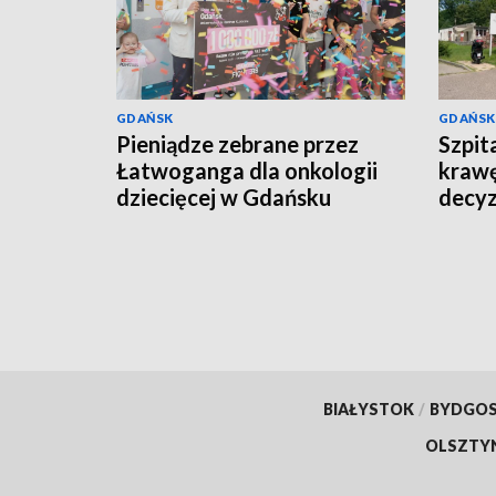
GDAŃSK
GDAŃSK
Pieniądze zebrane przez
Szpit
Łatwoganga dla onkologii
krawę
dziecięcej w Gdańsku
decyz
placó
BIAŁYSTOK
/
BYDGO
OLSZTY