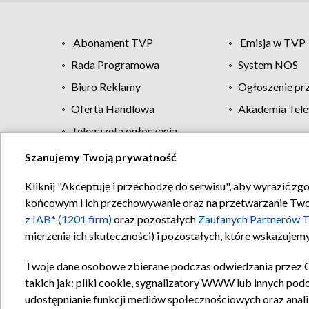
Abonament TVP
Emisja w TVP
Rada Programowa
System NOS
Biuro Reklamy
Ogłoszenie pr
Oferta Handlowa
Akademia Tele
Telegazeta ogłoszenia
Szanujemy Twoją prywatność
Regulamin TVP
Kliknij "Akceptuję i przechodzę do serwisu", aby wyrazić zg
końcowym i ich przechowywanie oraz na przetwarzanie Twoich
z IAB* (1201 firm)
oraz pozostałych
Zaufanych Partnerów T
mierzenia ich skuteczności) i pozostałych, które wskazujemy
Twoje dane osobowe zbierane podczas odwiedzania przez 
takich jak: pliki cookie, sygnalizatory WWW lub innych pod
udostępnianie funkcji mediów społecznościowych oraz anali