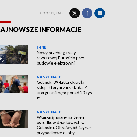
UDOSTĘPNIJ:
AJNOWSZE INFORMACJE
INNE
Nowy przebieg trasy
rowerowej EuroVelo przy
budowie elektrowni
NA SYGNALE
Gdańsk: 39-latka okradła
sklep, którym zarządzała. Z
utargu zniknęło ponad 20 tys.
zł
NA SYGNALE
Wtargnął pijany na teren
ogródków działkowych w
Gdańsku. Obrażał, bił i...gryzł
przypadkowe osoby