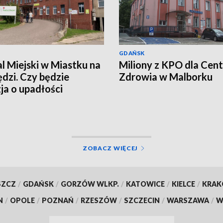
GDAŃSK
al Miejski w Miastku na
Miliony z KPO dla Cen
dzi. Czy będzie
Zdrowia w Malborku
ja o upadłości
wki?
ZOBACZ WIĘCEJ
SZCZ
/
GDAŃSK
/
GORZÓW WLKP.
/
KATOWICE
/
KIELCE
/
KRA
N
/
OPOLE
/
POZNAŃ
/
RZESZÓW
/
SZCZECIN
/
WARSZAWA
/
W