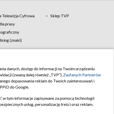
 Telewizja Cyfrowa
Sklep TVP
la prasy
tograficzny
sing (znaki)
klamy
Kontakt
rania danych, dostęp do informacji na Twoim urządzeniu
idacji (zwaną dalej również „TVP”),
Zaufanych Partnerów
anego dopasowania reklam do Twoich zainteresowań i
a PPID do Google.
”, w tym informacje zapisywane za pomocą technologii
zpiecznych usług, personalizację treści oraz reklam,