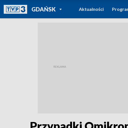
POWRÓT DO
GDAŃSK
Aktualności
Progr
TVP REGIONY
Przypadki Omikro