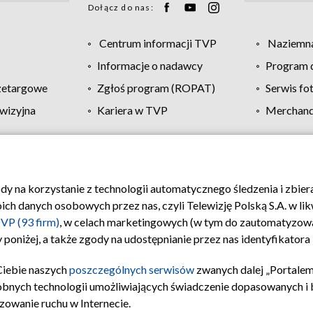
Dołącz do nas:
Centrum informacji TVP
Naziemna
Informacje o nadawcy
Program d
zetargowe
Zgłoś program (ROPAT)
Serwis fo
wizyjna
Kariera w TVP
Merchandi
Polityka prywatności
Moje zgody
Pomoc
Biuro re
ody na korzystanie z technologii automatycznego śledzenia i zbie
 danych osobowych przez nas, czyli Telewizję Polską S.A. w likw
VP (93 firm)
, w celach marketingowych (w tym do zautomatyzow
 poniżej, a także zgody na udostępnianie przez nas identyfikator
Ciebie naszych
poszczególnych serwisów
zwanych dalej „Portalem
obnych technologii umożliwiających świadczenie dopasowanych i be
zowanie ruchu w Internecie.