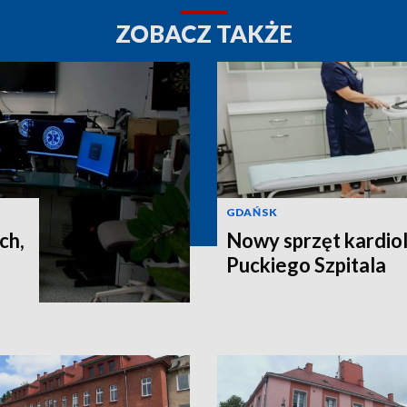
ZOBACZ TAKŻE
GDAŃSK
ch,
Nowy sprzęt kardiol
Puckiego Szpitala