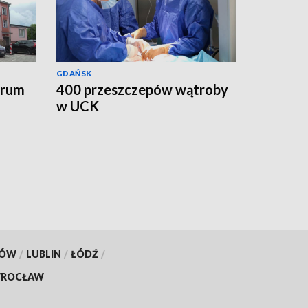
GDAŃSK
trum
400 przeszczepów wątroby
w UCK
KÓW
/
LUBLIN
/
ŁÓDŹ
/
ROCŁAW