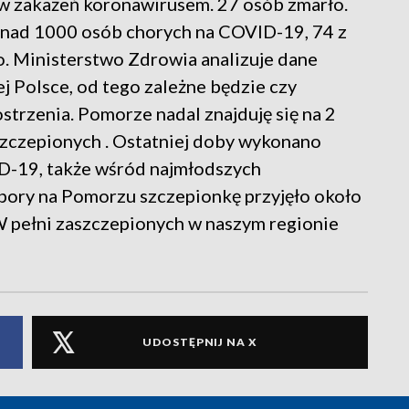
 zakażeń koronawirusem. 27 osób zmarło.
nad 1000 osób chorych na COVID-19, 74 z
. Ministerstwo Zdrowia analizuje dane
j Polsce, od tego zależne będzie czy
rzenia. Pomorze nadal znajduję się na 2
zczepionych . Ostatniej doby wykonano
ID-19, także wśród najmłodszych
pory na Pomorzu szczepionkę przyjęło około
. W pełni zaszczepionych w naszym regionie
UDOSTĘPNIJ NA X